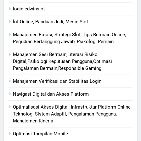
login edwinslot
lot Online, Panduan Judi, Mesin Slot
Manajemen Emosi, Strategi Slot, Tips Bermain Online,
Perjudian Bertanggung Jawab, Psikologi Pemain
Manajemen Sesi Bermain,Literasi Risiko
Digital,Psikologi Keputusan Pengguna,Optimasi
Pengalaman Bermain,Responsible Gaming
Manajemen Verifikasi dan Stabilitas Login
Navigasi Digital dan Akses Platform
Optimalisasi Akses Digital, Infrastruktur Platform Online,
Teknologi Sistem Adaptif, Pengalaman Pengguna,
Manajemen Kinerja
Optimasi Tampilan Mobile