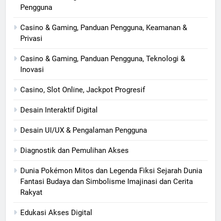
Pengguna
Casino & Gaming, Panduan Pengguna, Keamanan &
Privasi
Casino & Gaming, Panduan Pengguna, Teknologi &
Inovasi
Casino, Slot Online, Jackpot Progresif
Desain Interaktif Digital
Desain UI/UX & Pengalaman Pengguna
Diagnostik dan Pemulihan Akses
Dunia Pokémon Mitos dan Legenda Fiksi Sejarah Dunia
Fantasi Budaya dan Simbolisme Imajinasi dan Cerita
Rakyat
Edukasi Akses Digital