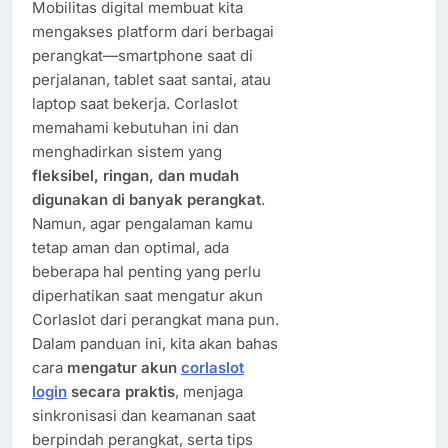
Mobilitas digital membuat kita
mengakses platform dari berbagai
perangkat—smartphone saat di
perjalanan, tablet saat santai, atau
laptop saat bekerja. Corlaslot
memahami kebutuhan ini dan
menghadirkan sistem yang
fleksibel, ringan, dan mudah
digunakan di banyak perangkat
.
Namun, agar pengalaman kamu
tetap aman dan optimal, ada
beberapa hal penting yang perlu
diperhatikan saat mengatur akun
Corlaslot dari perangkat mana pun.
Dalam panduan ini, kita akan bahas
cara
mengatur akun
corlaslot
login
secara praktis
, menjaga
sinkronisasi dan keamanan saat
berpindah perangkat, serta tips