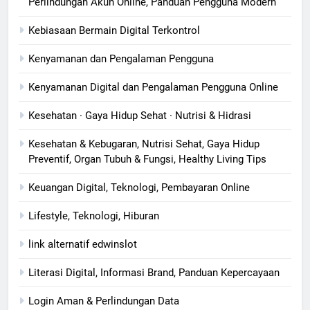
Perlindungan Akun Online, Panduan Pengguna Modern
Kebiasaan Bermain Digital Terkontrol
Kenyamanan dan Pengalaman Pengguna
Kenyamanan Digital dan Pengalaman Pengguna Online
Kesehatan · Gaya Hidup Sehat · Nutrisi & Hidrasi
Kesehatan & Kebugaran, Nutrisi Sehat, Gaya Hidup
Preventif, Organ Tubuh & Fungsi, Healthy Living Tips
Keuangan Digital, Teknologi, Pembayaran Online
Lifestyle, Teknologi, Hiburan
link alternatif edwinslot
Literasi Digital, Informasi Brand, Panduan Kepercayaan
Login Aman & Perlindungan Data