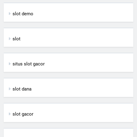
slot demo
slot
situs slot gacor
slot dana
slot gacor