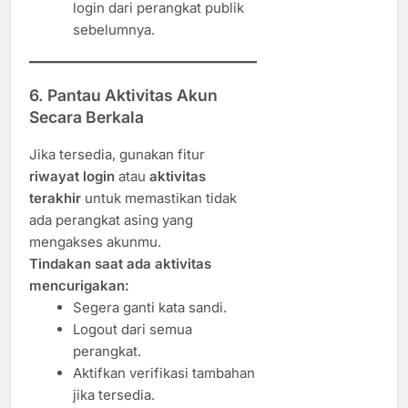
login dari perangkat publik
sebelumnya.
6.
Pantau Aktivitas Akun
Secara Berkala
Jika tersedia, gunakan fitur
riwayat login
atau
aktivitas
terakhir
untuk memastikan tidak
ada perangkat asing yang
mengakses akunmu.
Tindakan saat ada aktivitas
mencurigakan:
Segera ganti kata sandi.
Logout dari semua
perangkat.
Aktifkan verifikasi tambahan
jika tersedia.