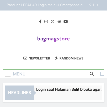
Skip
Panduan Mengatasi Login KAYA787 yang Terhenti
to
di Halaman Awal
content
Panduan Mengelola Izin Browser sebelum
Membuka KAYA787 Login
Solusi EDWINSLOT Login saat Halaman Sulit
Dibuka agar Akses Kembali Stabil
Panduan LEBAH4D Login melalui Smartphone dan
Komputer
Panduan Mengatasi Login KAYA787 yang Terhenti
di Halaman Awal
Bag Mag Store
Dapatkan Tas Dan Aksesori Stylish Dari Bag
Panduan Mengelola Izin Browser sebelum
NEWSLETTER
RANDOM NEWS
Membuka KAYA787 Login
Mag Store. Untuk Gaya Yang Selalu On-
Trend.
MENU
lusi EDWINSLOT Login saat Halaman Sulit Dibuka agar Akses 
HEADLINES
Weeks Ago