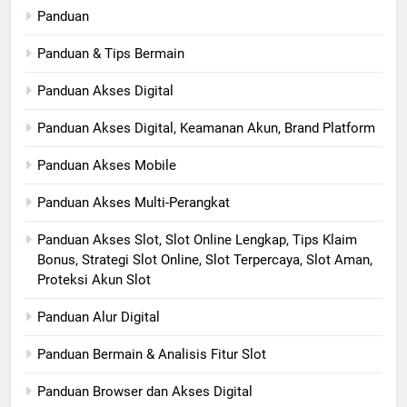
Panduan
Panduan & Tips Bermain
Panduan Akses Digital
Panduan Akses Digital, Keamanan Akun, Brand Platform
Panduan Akses Mobile
Panduan Akses Multi-Perangkat
Panduan Akses Slot, Slot Online Lengkap, Tips Klaim
Bonus, Strategi Slot Online, Slot Terpercaya, Slot Aman,
Proteksi Akun Slot
Panduan Alur Digital
Panduan Bermain & Analisis Fitur Slot
Panduan Browser dan Akses Digital