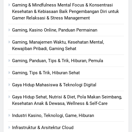
Gaming & Mindfulness Mental Focus & Konsentrasi
Kesehatan & Kebiasaan Baik Pengembangan Diri untuk
Gamer Relaksasi & Stress Management
Gaming, Kasino Online, Panduan Permainan
Gaming, Manajemen Waktu, Kesehatan Mental,
Kewajiban Pribadi, Gaming Sehat
Gaming, Panduan, Tips & Trik, Hiburan, Pemula
Gaming, Tips & Trik, Hiburan Sehat
Gaya Hidup Mahasiswa & Teknologi Digital
Gaya Hidup Sehat, Nutrisi & Diet, Pola Makan Seimbang,
Kesehatan Anak & Dewasa, Wellness & Self-Care
Industri Kasino, Teknologi, Game, Hiburan
Infrastruktur & Arsitektur Cloud