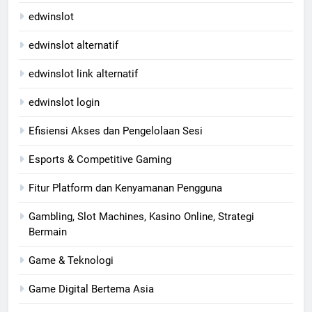
edwinslot
edwinslot alternatif
edwinslot link alternatif
edwinslot login
Efisiensi Akses dan Pengelolaan Sesi
Esports & Competitive Gaming
Fitur Platform dan Kenyamanan Pengguna
Gambling, Slot Machines, Kasino Online, Strategi
Bermain
Game & Teknologi
Game Digital Bertema Asia