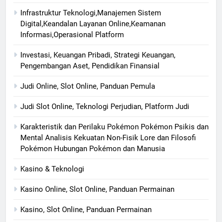
Infrastruktur Teknologi,Manajemen Sistem
Digital,Keandalan Layanan Online,Keamanan
Informasi,Operasional Platform
Investasi, Keuangan Pribadi, Strategi Keuangan,
Pengembangan Aset, Pendidikan Finansial
Judi Online, Slot Online, Panduan Pemula
Judi Slot Online, Teknologi Perjudian, Platform Judi
Karakteristik dan Perilaku Pokémon Pokémon Psikis dan
Mental Analisis Kekuatan Non-Fisik Lore dan Filosofi
Pokémon Hubungan Pokémon dan Manusia
Kasino & Teknologi
Kasino Online, Slot Online, Panduan Permainan
Kasino, Slot Online, Panduan Permainan