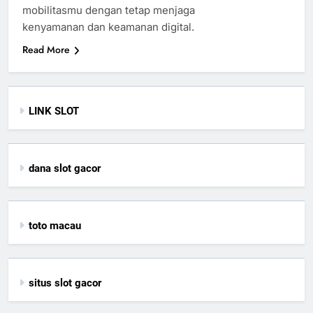
mobilitasmu dengan tetap menjaga
kenyamanan dan keamanan digital.
Read More
LINK SLOT
dana slot gacor
toto macau
situs slot gacor