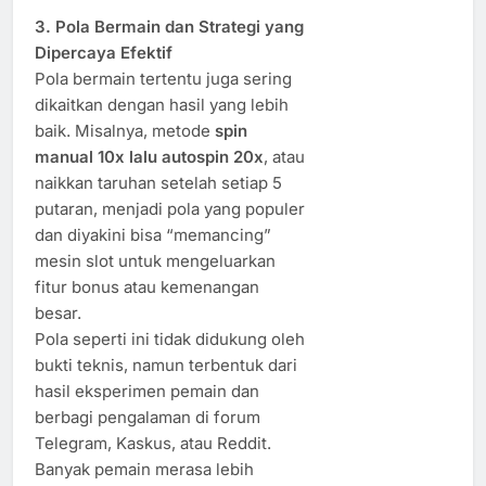
3. Pola Bermain dan Strategi yang
Dipercaya Efektif
Pola bermain tertentu juga sering
dikaitkan dengan hasil yang lebih
baik. Misalnya, metode
spin
manual 10x lalu autospin 20x
, atau
naikkan taruhan setelah setiap 5
putaran, menjadi pola yang populer
dan diyakini bisa “memancing”
mesin slot untuk mengeluarkan
fitur bonus atau kemenangan
besar.
Pola seperti ini tidak didukung oleh
bukti teknis, namun terbentuk dari
hasil eksperimen pemain dan
berbagi pengalaman di forum
Telegram, Kaskus, atau Reddit.
Banyak pemain merasa lebih