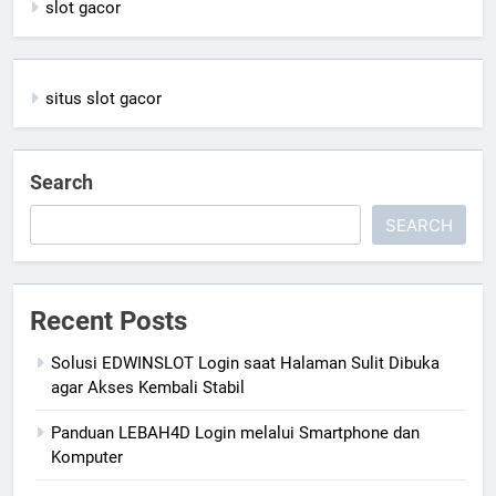
slot gacor
situs slot gacor
Search
SEARCH
Recent Posts
Solusi EDWINSLOT Login saat Halaman Sulit Dibuka
agar Akses Kembali Stabil
Panduan LEBAH4D Login melalui Smartphone dan
Komputer