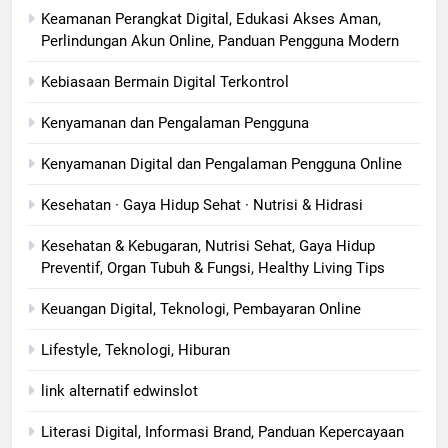
Keamanan Perangkat Digital, Edukasi Akses Aman,
Perlindungan Akun Online, Panduan Pengguna Modern
Kebiasaan Bermain Digital Terkontrol
Kenyamanan dan Pengalaman Pengguna
Kenyamanan Digital dan Pengalaman Pengguna Online
Kesehatan · Gaya Hidup Sehat · Nutrisi & Hidrasi
Kesehatan & Kebugaran, Nutrisi Sehat, Gaya Hidup
Preventif, Organ Tubuh & Fungsi, Healthy Living Tips
Keuangan Digital, Teknologi, Pembayaran Online
Lifestyle, Teknologi, Hiburan
link alternatif edwinslot
Literasi Digital, Informasi Brand, Panduan Kepercayaan