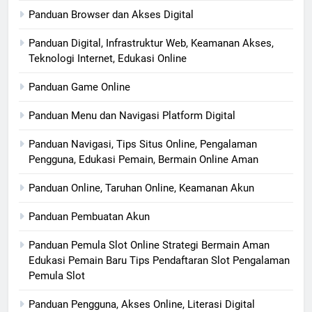
Panduan Browser dan Akses Digital
Panduan Digital, Infrastruktur Web, Keamanan Akses,
Teknologi Internet, Edukasi Online
Panduan Game Online
Panduan Menu dan Navigasi Platform Digital
Panduan Navigasi, Tips Situs Online, Pengalaman
Pengguna, Edukasi Pemain, Bermain Online Aman
Panduan Online, Taruhan Online, Keamanan Akun
Panduan Pembuatan Akun
Panduan Pemula Slot Online Strategi Bermain Aman
Edukasi Pemain Baru Tips Pendaftaran Slot Pengalaman
Pemula Slot
Panduan Pengguna, Akses Online, Literasi Digital