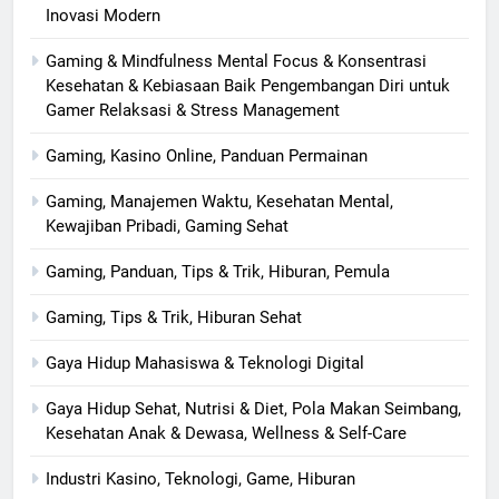
Inovasi Modern
Gaming & Mindfulness Mental Focus & Konsentrasi
Kesehatan & Kebiasaan Baik Pengembangan Diri untuk
Gamer Relaksasi & Stress Management
Gaming, Kasino Online, Panduan Permainan
Gaming, Manajemen Waktu, Kesehatan Mental,
Kewajiban Pribadi, Gaming Sehat
Gaming, Panduan, Tips & Trik, Hiburan, Pemula
Gaming, Tips & Trik, Hiburan Sehat
Gaya Hidup Mahasiswa & Teknologi Digital
Gaya Hidup Sehat, Nutrisi & Diet, Pola Makan Seimbang,
Kesehatan Anak & Dewasa, Wellness & Self-Care
Industri Kasino, Teknologi, Game, Hiburan