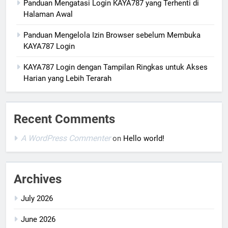
Panduan Mengatasi Login KAYA787 yang Terhenti di
Halaman Awal
Panduan Mengelola Izin Browser sebelum Membuka
KAYA787 Login
KAYA787 Login dengan Tampilan Ringkas untuk Akses
Harian yang Lebih Terarah
Recent Comments
A WordPress Commenter
on
Hello world!
Archives
July 2026
June 2026