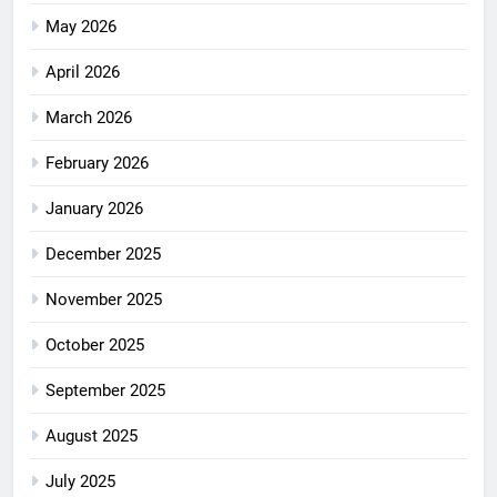
May 2026
April 2026
March 2026
February 2026
January 2026
December 2025
November 2025
October 2025
September 2025
August 2025
July 2025