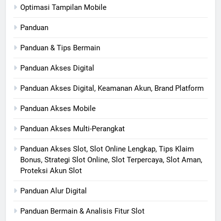
Optimasi Tampilan Mobile
Panduan
Panduan & Tips Bermain
Panduan Akses Digital
Panduan Akses Digital, Keamanan Akun, Brand Platform
Panduan Akses Mobile
Panduan Akses Multi-Perangkat
Panduan Akses Slot, Slot Online Lengkap, Tips Klaim
Bonus, Strategi Slot Online, Slot Terpercaya, Slot Aman,
Proteksi Akun Slot
Panduan Alur Digital
Panduan Bermain & Analisis Fitur Slot