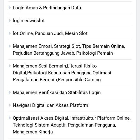
Login Aman & Perlindungan Data
login edwinslot
lot Online, Panduan Judi, Mesin Slot
Manajemen Emosi, Strategi Slot, Tips Bermain Online,
Perjudian Bertanggung Jawab, Psikologi Pemain
Manajemen Sesi Bermain,Literasi Risiko
Digital,Psikologi Keputusan Pengguna,Optimasi
Pengalaman Bermain,Responsible Gaming
Manajemen Verifikasi dan Stabilitas Login
Navigasi Digital dan Akses Platform
Optimalisasi Akses Digital, Infrastruktur Platform Online,
Teknologi Sistem Adaptif, Pengalaman Pengguna,
Manajemen Kinerja