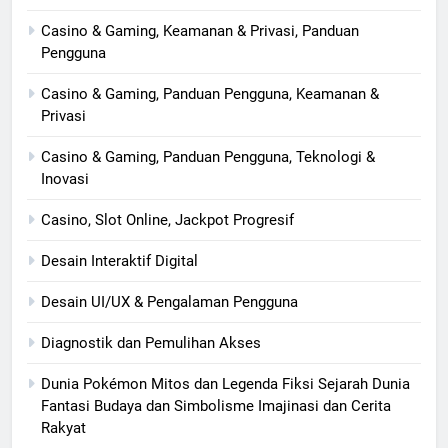
Casino & Gaming, Keamanan & Privasi, Panduan
Pengguna
Casino & Gaming, Panduan Pengguna, Keamanan &
Privasi
Casino & Gaming, Panduan Pengguna, Teknologi &
Inovasi
Casino, Slot Online, Jackpot Progresif
Desain Interaktif Digital
Desain UI/UX & Pengalaman Pengguna
Diagnostik dan Pemulihan Akses
Dunia Pokémon Mitos dan Legenda Fiksi Sejarah Dunia
Fantasi Budaya dan Simbolisme Imajinasi dan Cerita
Rakyat