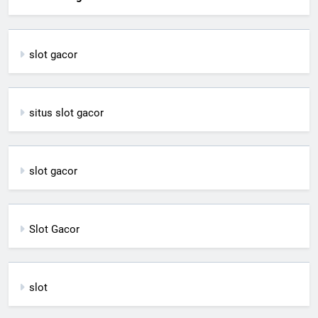
slot gacor
situs slot gacor
slot gacor
Slot Gacor
slot