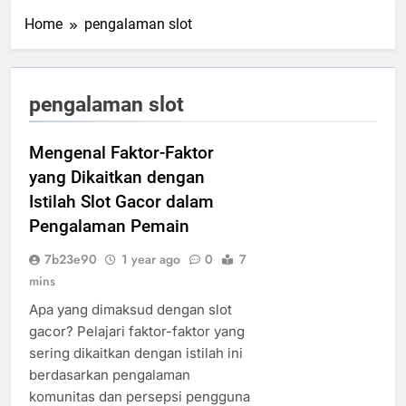
Home
pengalaman slot
pengalaman slot
Mengenal Faktor-Faktor
yang Dikaitkan dengan
Istilah Slot Gacor dalam
Pengalaman Pemain
7b23e90
1 year ago
0
7
mins
Apa yang dimaksud dengan slot
gacor? Pelajari faktor-faktor yang
sering dikaitkan dengan istilah ini
berdasarkan pengalaman
komunitas dan persepsi pengguna