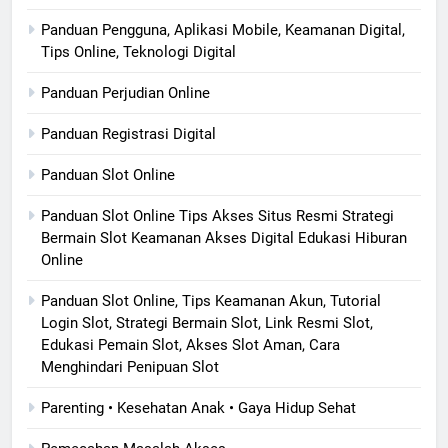
Panduan Pengguna, Aplikasi Mobile, Keamanan Digital,
Tips Online, Teknologi Digital
Panduan Perjudian Online
Panduan Registrasi Digital
Panduan Slot Online
Panduan Slot Online Tips Akses Situs Resmi Strategi
Bermain Slot Keamanan Akses Digital Edukasi Hiburan
Online
Panduan Slot Online, Tips Keamanan Akun, Tutorial
Login Slot, Strategi Bermain Slot, Link Resmi Slot,
Edukasi Pemain Slot, Akses Slot Aman, Cara
Menghindari Penipuan Slot
Parenting • Kesehatan Anak • Gaya Hidup Sehat