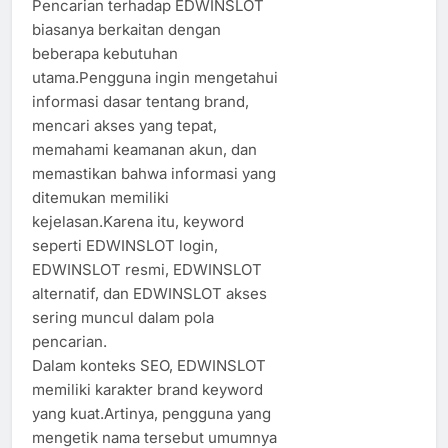
Pencarian terhadap EDWINSLOT
biasanya berkaitan dengan
beberapa kebutuhan
utama.Pengguna ingin mengetahui
informasi dasar tentang brand,
mencari akses yang tepat,
memahami keamanan akun, dan
memastikan bahwa informasi yang
ditemukan memiliki
kejelasan.Karena itu, keyword
seperti EDWINSLOT login,
EDWINSLOT resmi, EDWINSLOT
alternatif, dan EDWINSLOT akses
sering muncul dalam pola
pencarian.
Dalam konteks SEO, EDWINSLOT
memiliki karakter brand keyword
yang kuat.Artinya, pengguna yang
mengetik nama tersebut umumnya