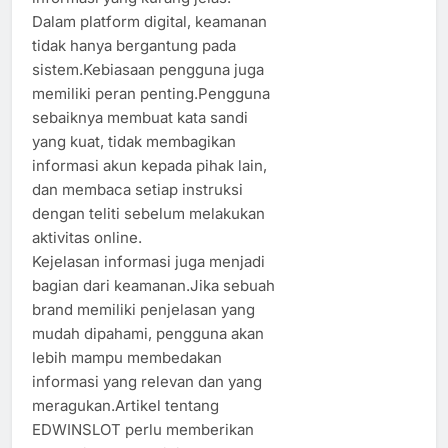
Dalam platform digital, keamanan
tidak hanya bergantung pada
sistem.Kebiasaan pengguna juga
memiliki peran penting.Pengguna
sebaiknya membuat kata sandi
yang kuat, tidak membagikan
informasi akun kepada pihak lain,
dan membaca setiap instruksi
dengan teliti sebelum melakukan
aktivitas online.
Kejelasan informasi juga menjadi
bagian dari keamanan.Jika sebuah
brand memiliki penjelasan yang
mudah dipahami, pengguna akan
lebih mampu membedakan
informasi yang relevan dan yang
meragukan.Artikel tentang
EDWINSLOT perlu memberikan