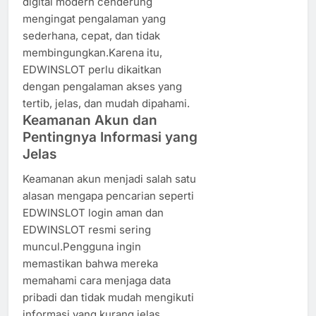
digital modern cenderung
mengingat pengalaman yang
sederhana, cepat, dan tidak
membingungkan.Karena itu,
EDWINSLOT perlu dikaitkan
dengan pengalaman akses yang
tertib, jelas, dan mudah dipahami.
Keamanan Akun dan
Pentingnya Informasi yang
Jelas
Keamanan akun menjadi salah satu
alasan mengapa pencarian seperti
EDWINSLOT login aman dan
EDWINSLOT resmi sering
muncul.Pengguna ingin
memastikan bahwa mereka
memahami cara menjaga data
pribadi dan tidak mudah mengikuti
informasi yang kurang jelas.