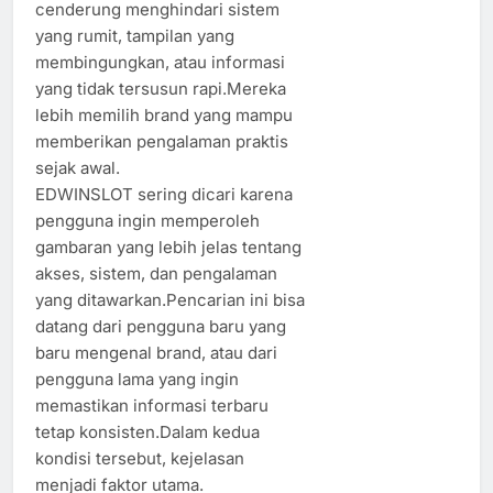
cenderung menghindari sistem
yang rumit, tampilan yang
membingungkan, atau informasi
yang tidak tersusun rapi.Mereka
lebih memilih brand yang mampu
memberikan pengalaman praktis
sejak awal.
EDWINSLOT sering dicari karena
pengguna ingin memperoleh
gambaran yang lebih jelas tentang
akses, sistem, dan pengalaman
yang ditawarkan.Pencarian ini bisa
datang dari pengguna baru yang
baru mengenal brand, atau dari
pengguna lama yang ingin
memastikan informasi terbaru
tetap konsisten.Dalam kedua
kondisi tersebut, kejelasan
menjadi faktor utama.