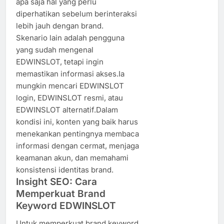
apa saja hal yang perlu
diperhatikan sebelum berinteraksi
lebih jauh dengan brand.
Skenario lain adalah pengguna
yang sudah mengenal
EDWINSLOT, tetapi ingin
memastikan informasi akses.Ia
mungkin mencari EDWINSLOT
login, EDWINSLOT resmi, atau
EDWINSLOT alternatif.Dalam
kondisi ini, konten yang baik harus
menekankan pentingnya membaca
informasi dengan cermat, menjaga
keamanan akun, dan memahami
konsistensi identitas brand.
Insight SEO: Cara
Memperkuat Brand
Keyword EDWINSLOT
Untuk memperkuat brand keyword