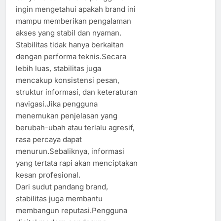
ingin mengetahui apakah brand ini
mampu memberikan pengalaman
akses yang stabil dan nyaman.
Stabilitas tidak hanya berkaitan
dengan performa teknis.Secara
lebih luas, stabilitas juga
mencakup konsistensi pesan,
struktur informasi, dan keteraturan
navigasi.Jika pengguna
menemukan penjelasan yang
berubah-ubah atau terlalu agresif,
rasa percaya dapat
menurun.Sebaliknya, informasi
yang tertata rapi akan menciptakan
kesan profesional.
Dari sudut pandang brand,
stabilitas juga membantu
membangun reputasi.Pengguna