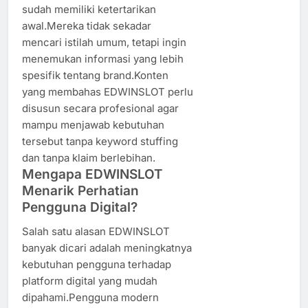
sudah memiliki ketertarikan
awal.Mereka tidak sekadar
mencari istilah umum, tetapi ingin
menemukan informasi yang lebih
spesifik tentang brand.Konten
yang membahas EDWINSLOT perlu
disusun secara profesional agar
mampu menjawab kebutuhan
tersebut tanpa keyword stuffing
dan tanpa klaim berlebihan.
Mengapa EDWINSLOT
Menarik Perhatian
Pengguna Digital?
Salah satu alasan EDWINSLOT
banyak dicari adalah meningkatnya
kebutuhan pengguna terhadap
platform digital yang mudah
dipahami.Pengguna modern