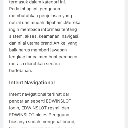
termasuk dalam kategori ini.
Pada tahap ini, pengguna
membutuhkan penjelasan yang
netral dan mudah dipahami.Mereka
ingin membaca informasi tentang
sistem, akses, keamanan, navigasi,
dan nilai utama brand.Artikel yang
baik harus memberi jawaban
lengkap tanpa membuat pembaca
merasa diarahkan secara
berlebihan.
Intent Navigational
Intent navigational terlihat dari
pencarian seperti EDWINSLOT
login, EDWINSLOT resmi, dan
EDWINSLOT akses.Pengguna
biasanya sudah mengenal brand,