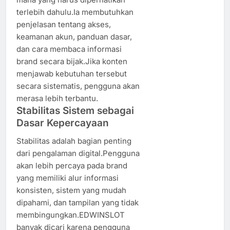
terlebih dahulu.Ia membutuhkan
penjelasan tentang akses,
keamanan akun, panduan dasar,
dan cara membaca informasi
brand secara bijak.Jika konten
menjawab kebutuhan tersebut
secara sistematis, pengguna akan
merasa lebih terbantu.
Stabilitas Sistem sebagai
Dasar Kepercayaan
Stabilitas adalah bagian penting
dari pengalaman digital.Pengguna
akan lebih percaya pada brand
yang memiliki alur informasi
konsisten, sistem yang mudah
dipahami, dan tampilan yang tidak
membingungkan.EDWINSLOT
banyak dicari karena pengguna