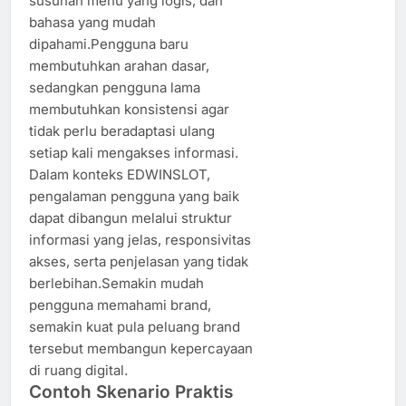
susunan menu yang logis, dan
bahasa yang mudah
dipahami.Pengguna baru
membutuhkan arahan dasar,
sedangkan pengguna lama
membutuhkan konsistensi agar
tidak perlu beradaptasi ulang
setiap kali mengakses informasi.
Dalam konteks EDWINSLOT,
pengalaman pengguna yang baik
dapat dibangun melalui struktur
informasi yang jelas, responsivitas
akses, serta penjelasan yang tidak
berlebihan.Semakin mudah
pengguna memahami brand,
semakin kuat pula peluang brand
tersebut membangun kepercayaan
di ruang digital.
Contoh Skenario Praktis