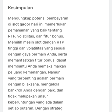
Kesimpulan
Mengungkap potensi pembayaran
di
slot gacor hari ini
memerlukan
pemahaman yang baik tentang
RTP, volatilitas, dan fitur bonus.
Memilih mesin slot dengan RTP
tinggi dan volatilitas yang sesuai
dengan gaya bermain Anda, serta
memanfaatkan fitur bonus, dapat
membantu Anda memaksimalkan
peluang kemenangan. Namun,
yang terpenting adalah bermain
dengan bijaksana, mengelola
bankroll Anda dengan baik, dan
tidak melupakan unsur
keberuntungan yang ada dalam
setiap putaran. Dengan strategi