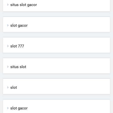
situs slot gacor
slot gacor
slot 777
situs slot
slot
slot gacor