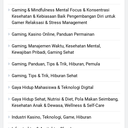
Gaming & Mindfulness Mental Focus & Konsentrasi
Kesehatan & Kebiasaan Baik Pengembangan Diri untuk
Gamer Relaksasi & Stress Management
Gaming, Kasino Online, Panduan Permainan
Gaming, Manajemen Waktu, Kesehatan Mental,
Kewajiban Pribadi, Gaming Sehat
Gaming, Panduan, Tips & Trik, Hiburan, Pemula
Gaming, Tips & Trik, Hiburan Sehat
Gaya Hidup Mahasiswa & Teknologi Digital
Gaya Hidup Sehat, Nutrisi & Diet, Pola Makan Seimbang,
Kesehatan Anak & Dewasa, Wellness & Self-Care
Industri Kasino, Teknologi, Game, Hiburan