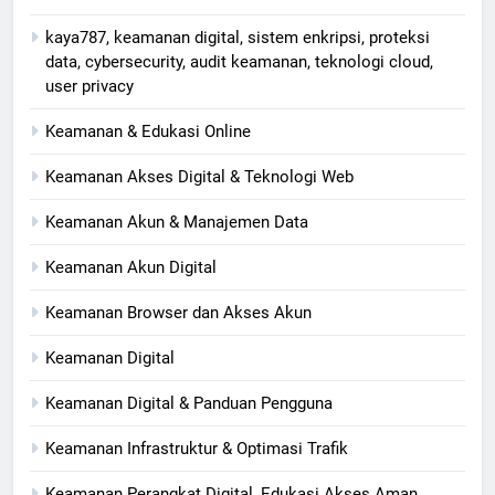
kaya787, keamanan digital, sistem enkripsi, proteksi
data, cybersecurity, audit keamanan, teknologi cloud,
user privacy
Keamanan & Edukasi Online
Keamanan Akses Digital & Teknologi Web
Keamanan Akun & Manajemen Data
Keamanan Akun Digital
Keamanan Browser dan Akses Akun
Keamanan Digital
Keamanan Digital & Panduan Pengguna
Keamanan Infrastruktur & Optimasi Trafik
Keamanan Perangkat Digital, Edukasi Akses Aman,