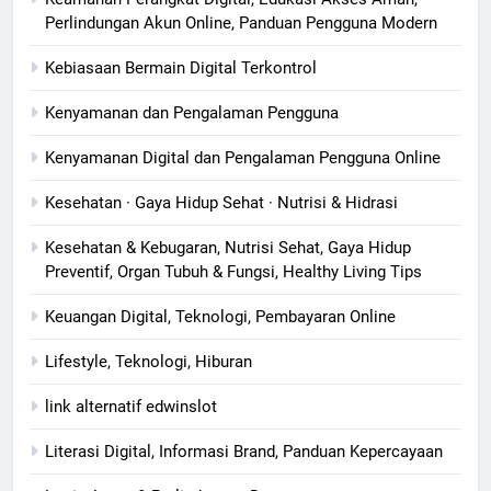
Perlindungan Akun Online, Panduan Pengguna Modern
Kebiasaan Bermain Digital Terkontrol
Kenyamanan dan Pengalaman Pengguna
Kenyamanan Digital dan Pengalaman Pengguna Online
Kesehatan · Gaya Hidup Sehat · Nutrisi & Hidrasi
Kesehatan & Kebugaran, Nutrisi Sehat, Gaya Hidup
Preventif, Organ Tubuh & Fungsi, Healthy Living Tips
Keuangan Digital, Teknologi, Pembayaran Online
Lifestyle, Teknologi, Hiburan
link alternatif edwinslot
Literasi Digital, Informasi Brand, Panduan Kepercayaan