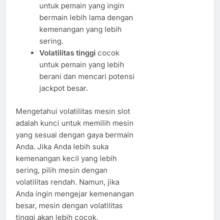
untuk pemain yang ingin
bermain lebih lama dengan
kemenangan yang lebih
sering.
Volatilitas tinggi
cocok
untuk pemain yang lebih
berani dan mencari potensi
jackpot besar.
Mengetahui volatilitas mesin slot
adalah kunci untuk memilih mesin
yang sesuai dengan gaya bermain
Anda. Jika Anda lebih suka
kemenangan kecil yang lebih
sering, pilih mesin dengan
volatilitas rendah. Namun, jika
Anda ingin mengejar kemenangan
besar, mesin dengan volatilitas
tinggi akan lebih cocok.