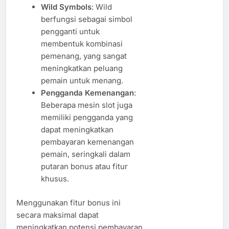
Wild Symbols
: Wild
berfungsi sebagai simbol
pengganti untuk
membentuk kombinasi
pemenang, yang sangat
meningkatkan peluang
pemain untuk menang.
Pengganda Kemenangan
:
Beberapa mesin slot juga
memiliki pengganda yang
dapat meningkatkan
pembayaran kemenangan
pemain, seringkali dalam
putaran bonus atau fitur
khusus.
Menggunakan fitur bonus ini
secara maksimal dapat
meningkatkan potensi pembayaran