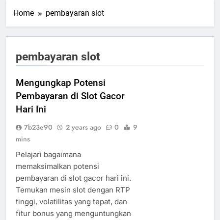
Home
pembayaran slot
pembayaran slot
Mengungkap Potensi
Pembayaran di Slot Gacor
Hari Ini
7b23e90
2 years ago
0
9
mins
Pelajari bagaimana
memaksimalkan potensi
pembayaran di slot gacor hari ini.
Temukan mesin slot dengan RTP
tinggi, volatilitas yang tepat, dan
fitur bonus yang menguntungkan