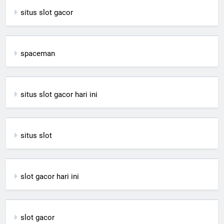
situs slot gacor
spaceman
situs slot gacor hari ini
situs slot
slot gacor hari ini
slot gacor