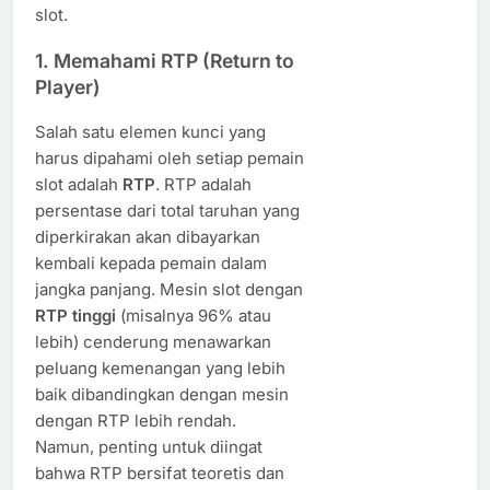
slot.
1. Memahami RTP (Return to
Player)
Salah satu elemen kunci yang
harus dipahami oleh setiap pemain
slot adalah
RTP
. RTP adalah
persentase dari total taruhan yang
diperkirakan akan dibayarkan
kembali kepada pemain dalam
jangka panjang. Mesin slot dengan
RTP tinggi
(misalnya 96% atau
lebih) cenderung menawarkan
peluang kemenangan yang lebih
baik dibandingkan dengan mesin
dengan RTP lebih rendah.
Namun, penting untuk diingat
bahwa RTP bersifat teoretis dan