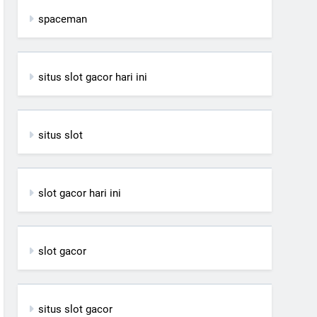
spaceman
situs slot gacor hari ini
situs slot
slot gacor hari ini
slot gacor
situs slot gacor