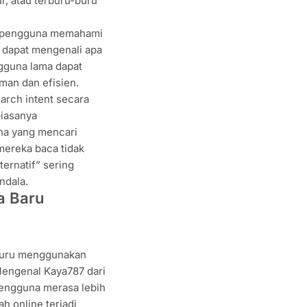
, atau terburu-buru
u pengguna memahami
 dapat mengenali apa
ngguna lama dapat
man dan efisien.
earch intent secara
biasanya
na yang mencari
mereka baca tidak
ernatif” sering
ndala.
a Baru
-buru menggunakan
engenal Kaya787 dari
pengguna merasa lebih
h online terjadi