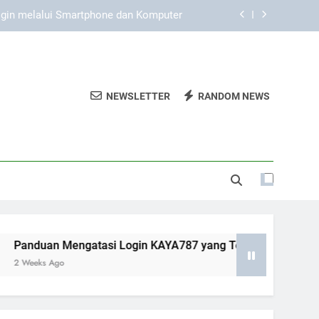
in melalui Smartphone dan Komputer
YA787 yang Terhenti di Halaman Awal
wser sebelum Membuka KAYA787 Login
NEWSLETTER
RANDOM NEWS
lit Dibuka agar Akses Kembali Stabil
in melalui Smartphone dan Komputer
Selalu On-Trend.
YA787 yang Terhenti di Halaman Awal
wser sebelum Membuka KAYA787 Login
Mengatasi Login KAYA787 yang Terhenti di Halaman Awal
o