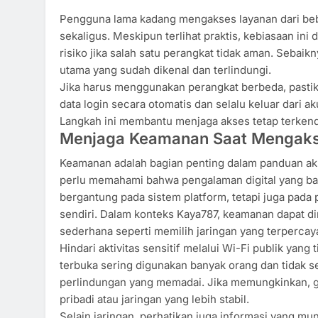
Pengguna lama kadang mengakses layanan dari be
sekaligus. Meskipun terlihat praktis, kebiasaan ini
risiko jika salah satu perangkat tidak aman. Sebai
utama yang sudah dikenal dan terlindungi.
Jika harus menggunakan perangkat berbeda, pasti
data login secara otomatis dan selalu keluar dari ak
Langkah ini membantu menjaga akses tetap terkend
Menjaga Keamanan Saat Mengak
Keamanan adalah bagian penting dalam panduan ak
perlu memahami bahwa pengalaman digital yang bai
bergantung pada sistem platform, tetapi juga pada 
sendiri. Dalam konteks Kaya787, keamanan dapat dim
sederhana seperti memilih jaringan yang terpercay
Hindari aktivitas sensitif melalui Wi-Fi publik yang t
terbuka sering digunakan banyak orang dan tidak 
perlindungan yang memadai. Jika memungkinkan, 
pribadi atau jaringan yang lebih stabil.
Selain jaringan, perhatikan juga informasi yang mu