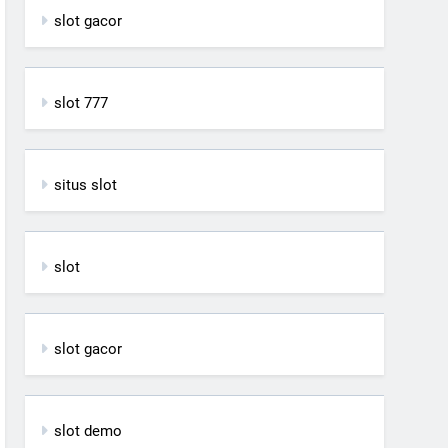
slot gacor
slot 777
situs slot
slot
slot gacor
slot demo