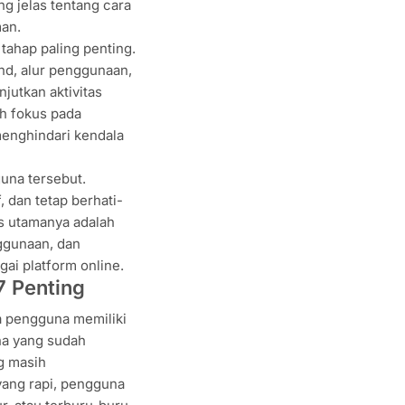
g jelas tentang cara
an.
tahap paling penting.
d, alur penggunaan,
jutkan aktivitas
ih fokus pada
menghindari kendala
guna tersebut.
 dan tetap berhati-
us utamanya adalah
ggunaan, dan
ai platform online.
 Penting
a pengguna memiliki
na yang sudah
ng masih
ang rapi, pengguna