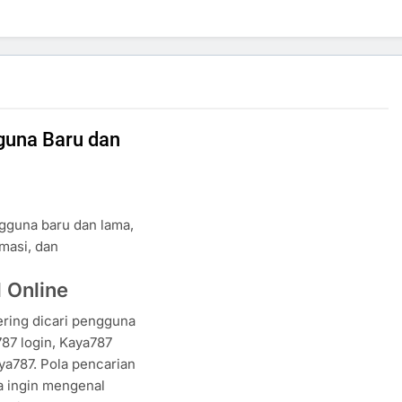
guna Baru dan
gguna baru dan lama,
masi, dan
 Online
ering dicari pengguna
787 login, Kaya787
ya787. Pola pencarian
a ingin mengenal