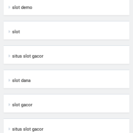
slot demo
slot
situs slot gacor
slot dana
slot gacor
situs slot gacor