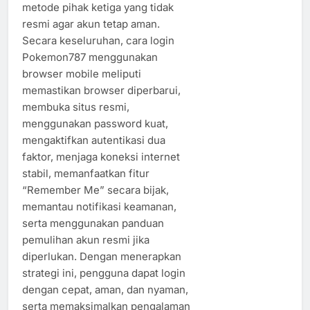
metode pihak ketiga yang tidak
resmi agar akun tetap aman.
Secara keseluruhan, cara login
Pokemon787 menggunakan
browser mobile meliputi
memastikan browser diperbarui,
membuka situs resmi,
menggunakan password kuat,
mengaktifkan autentikasi dua
faktor, menjaga koneksi internet
stabil, memanfaatkan fitur
“Remember Me” secara bijak,
memantau notifikasi keamanan,
serta menggunakan panduan
pemulihan akun resmi jika
diperlukan. Dengan menerapkan
strategi ini, pengguna dapat login
dengan cepat, aman, dan nyaman,
serta memaksimalkan pengalaman