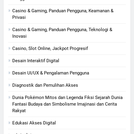
Casino & Gaming, Panduan Pengguna, Keamanan &
Privasi
Casino & Gaming, Panduan Pengguna, Teknologi &
Inovasi
Casino, Slot Online, Jackpot Progresif
Desain Interaktif Digital
Desain UI/UX & Pengalaman Pengguna
Diagnostik dan Pemulihan Akses
Dunia Pokémon Mitos dan Legenda Fiksi Sejarah Dunia
Fantasi Budaya dan Simbolisme Imajinasi dan Cerita
Rakyat
Edukasi Akses Digital