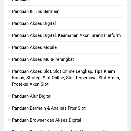
Panduan & Tips Bermain
Panduan Akses Digital
Panduan Akses Digital, Keamanan Akun, Brand Platform
Panduan Akses Mobile
Panduan Akses Multi-Perangkat
Panduan Akses Slot, Slot Online Lengkap, Tips Klaim
Bonus, Strategi Slot Online, Slot Terpercaya, Slot Aman,
Proteksi Akun Slot
Panduan Alur Digital
Panduan Bermain & Analisis Fitur Slot
Panduan Browser dan Akses Digital