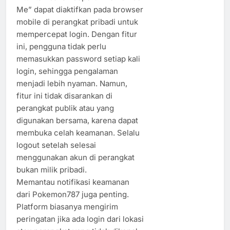
Me” dapat diaktifkan pada browser
mobile di perangkat pribadi untuk
mempercepat login. Dengan fitur
ini, pengguna tidak perlu
memasukkan password setiap kali
login, sehingga pengalaman
menjadi lebih nyaman. Namun,
fitur ini tidak disarankan di
perangkat publik atau yang
digunakan bersama, karena dapat
membuka celah keamanan. Selalu
logout setelah selesai
menggunakan akun di perangkat
bukan milik pribadi.
Memantau notifikasi keamanan
dari Pokemon787 juga penting.
Platform biasanya mengirim
peringatan jika ada login dari lokasi