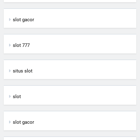
slot gacor
slot 777
situs slot
slot
slot gacor