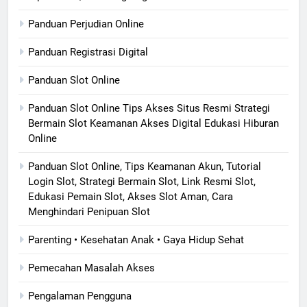
Panduan Perjudian Online
Panduan Registrasi Digital
Panduan Slot Online
Panduan Slot Online Tips Akses Situs Resmi Strategi
Bermain Slot Keamanan Akses Digital Edukasi Hiburan
Online
Panduan Slot Online, Tips Keamanan Akun, Tutorial
Login Slot, Strategi Bermain Slot, Link Resmi Slot,
Edukasi Pemain Slot, Akses Slot Aman, Cara
Menghindari Penipuan Slot
Parenting • Kesehatan Anak • Gaya Hidup Sehat
Pemecahan Masalah Akses
Pengalaman Pengguna