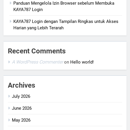
Panduan Mengelola Izin Browser sebelum Membuka
KAYA787 Login
KAYA787 Login dengan Tampilan Ringkas untuk Akses
Harian yang Lebih Terarah
Recent Comments
A WordPress Commenter
on
Hello world!
Archives
July 2026
June 2026
May 2026