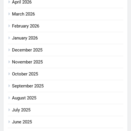
April 2026
March 2026
February 2026
January 2026
December 2025
November 2025
October 2025
September 2025
August 2025
July 2025
June 2025