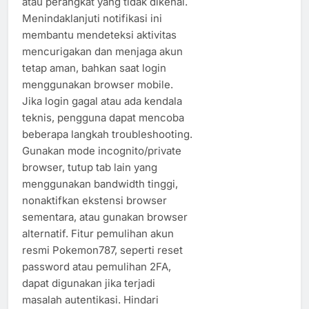
atau perangkat yang tidak dikenal.
Menindaklanjuti notifikasi ini
membantu mendeteksi aktivitas
mencurigakan dan menjaga akun
tetap aman, bahkan saat login
menggunakan browser mobile.
Jika login gagal atau ada kendala
teknis, pengguna dapat mencoba
beberapa langkah troubleshooting.
Gunakan mode incognito/private
browser, tutup tab lain yang
menggunakan bandwidth tinggi,
nonaktifkan ekstensi browser
sementara, atau gunakan browser
alternatif. Fitur pemulihan akun
resmi Pokemon787, seperti reset
password atau pemulihan 2FA,
dapat digunakan jika terjadi
masalah autentikasi. Hindari