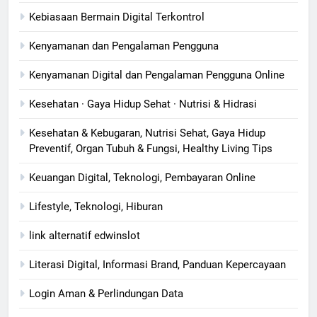
Kebiasaan Bermain Digital Terkontrol
Kenyamanan dan Pengalaman Pengguna
Kenyamanan Digital dan Pengalaman Pengguna Online
Kesehatan · Gaya Hidup Sehat · Nutrisi & Hidrasi
Kesehatan & Kebugaran, Nutrisi Sehat, Gaya Hidup
Preventif, Organ Tubuh & Fungsi, Healthy Living Tips
Keuangan Digital, Teknologi, Pembayaran Online
Lifestyle, Teknologi, Hiburan
link alternatif edwinslot
Literasi Digital, Informasi Brand, Panduan Kepercayaan
Login Aman & Perlindungan Data