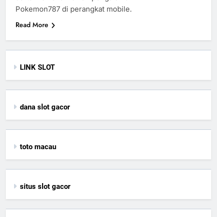
Pokemon787 di perangkat mobile.
Read More
LINK SLOT
dana slot gacor
toto macau
situs slot gacor