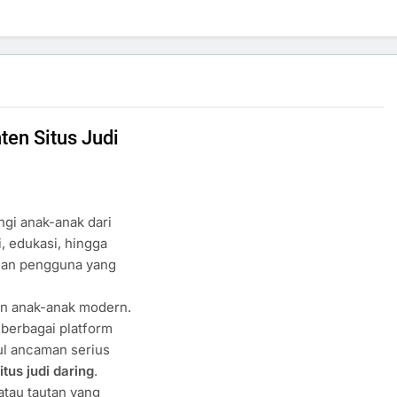
ten Situs Judi
ngi anak-anak dari
i, edukasi, hingga
man pengguna yang
pan anak-anak modern.
 berbagai platform
ul ancaman serius
tus judi daring
.
atau tautan yang