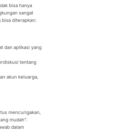
idak bisa hanya
ngkungan sangat
 bisa diterapkan:
t dan aplikasi yang
erdiskusi tentang
n akun keluarga,
itus mencurigakan,
nang mudah”.
jawab dalam