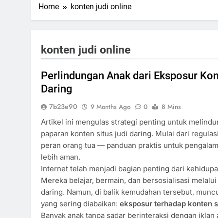
Home
konten judi online
konten judi online
Perlindungan Anak dari Eksposur Kon
Daring
7b23e90
9 Months Ago
0
8 Mins
Artikel ini mengulas strategi penting untuk melindu
paparan konten situs judi daring. Mulai dari regulas
peran orang tua — panduan praktis untuk pengala
lebih aman.
Internet telah menjadi bagian penting dari kehidu
Mereka belajar, bermain, dan bersosialisasi melalui
daring. Namun, di balik kemudahan tersebut, munc
yang sering diabaikan:
eksposur terhadap konten si
Banyak anak tanpa sadar berinteraksi dengan iklan 