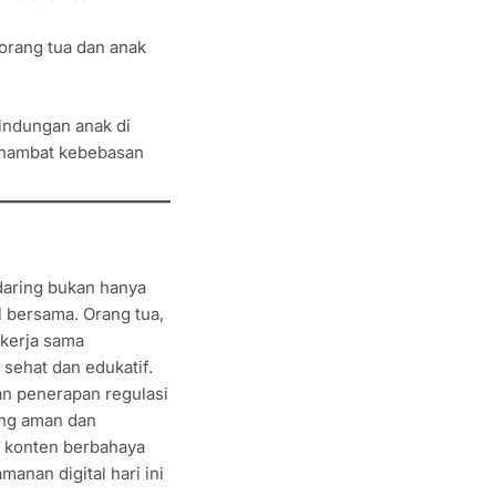
 orang tua dan anak
lindungan anak di
nghambat kebebasan
aring bukan hanya
l bersama. Orang tua,
ekerja sama
sehat dan edukatif.
dan penerapan regulasi
ang aman dan
i konten berbahaya
nan digital hari ini