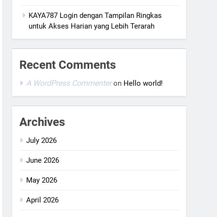
KAYA787 Login dengan Tampilan Ringkas
untuk Akses Harian yang Lebih Terarah
Recent Comments
A WordPress Commenter
on
Hello world!
Archives
July 2026
June 2026
May 2026
April 2026