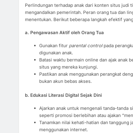
Perlindungan terhadap anak dari konten situs judi t
mengandalkan pemerintah. Peran orang tua dan li
menentukan. Berikut beberapa langkah efektif yang
a.
Pengawasan Aktif oleh Orang Tua
Gunakan fitur
parental control
pada perangka
digunakan anak.
Batasi waktu bermain online dan ajak anak b
situs yang mereka kunjungi.
Pastikan anak menggunakan perangkat denga
bukan akun bebas akses.
b.
Edukasi Literasi Digital Sejak Dini
Ajarkan anak untuk mengenali tanda-tanda s
seperti promosi berlebihan atau ajakan “me
Tanamkan nilai kehati-hatian dan tanggung 
menggunakan internet.