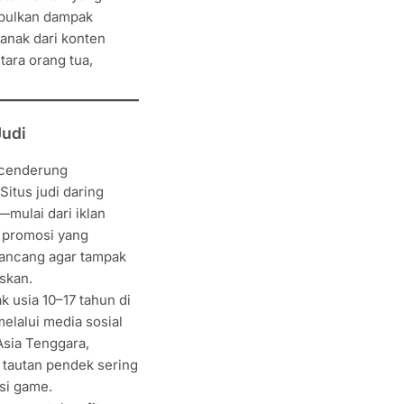
mbulkan dampak
 anak dari konten
ara orang tua,
Judi
n cenderung
itus judi daring
mulai dari iklan
 promosi yang
irancang agar tampak
skan.
k usia 10–17 tahun di
 melalui media sosial
Asia Tenggara,
u tautan pendek sering
asi game.