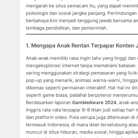
mengarah ke situs semacam itu, yang dapat meni
psikologis dan sosial jangka panjang. Perlindungan
berbahaya kini menjadi tanggung jawab bersama ant
lembaga pendidikan, dan pemerintah.
1. Mengapa Anak Rentan Terpapar Konten 
Anak-anak memiliki rasa ingin tahu yang tinggi da
mengeksplorasi internet tanpa memahami batasan. S
sering menggunakan strategi pemasaran yang licik—
pop-up yang menarik, animasi warna-warni, hingga
dikemas seperti permainan interaktif. Hal-hal ini d
seperti game biasa, padahal berpotensi menjerumu
Berdasarkan laporan
GambleAware 2024
, anak-ana
Inggris rata-rata terpapar 6–8 iklan judi setiap hari
dan platform video. Pola serupa juga ditemukan di 
termasuk Indonesia, di mana iklan terselubung ata
muncul di situs hiburan, media sosial, hingga aplik