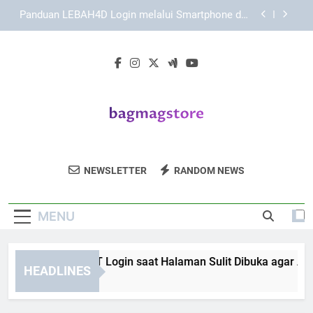
Skip
Panduan Mengatasi Login KAYA787 yang Terhenti
to
di Halaman Awal
content
Panduan Mengelola Izin Browser sebelum
Membuka KAYA787 Login
Solusi EDWINSLOT Login saat Halaman Sulit
Dibuka agar Akses Kembali Stabil
Panduan LEBAH4D Login melalui Smartphone dan
Komputer
Panduan Mengatasi Login KAYA787 yang Terhenti
di Halaman Awal
Bag Mag Store
Dapatkan Tas Dan Aksesori Stylish Dari Bag
Panduan Mengelola Izin Browser sebelum
NEWSLETTER
RANDOM NEWS
Membuka KAYA787 Login
Mag Store. Untuk Gaya Yang Selalu On-
Trend.
MENU
lusi EDWINSLOT Login saat Halaman Sulit Dibuka agar Akses K
HEADLINES
Weeks Ago