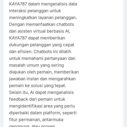
KAYA787 dalam menganalisis data
interaksi pelanggan untuk
meningkatkan layanan pelanggan.
Dengan memanfaatkan chatbots
dan asisten virtual berbasis AI,
KAYA787 dapat memberikan
dukungan pelanggan yang cepat
dan efisien. Chatbots ini dilatih
untuk memahami pertanyaan dan
masalah umum yang sering
diajukan oleh pemain, memberikan
jawaban instan dan mengarahkan
pemain ke solusi yang tepat.
Selain itu, AI dapat menganalisis
feedback dari pemain untuk
mengidentifikasi area yang perlu
diperbaiki dalam platform, seperti
fitur permainan, antarmuka
pengguna, atau proses