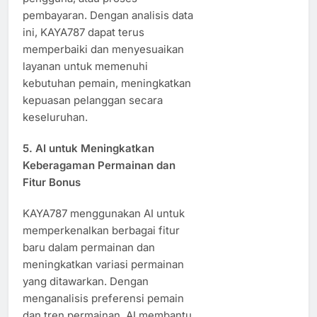
pembayaran. Dengan analisis data
ini, KAYA787 dapat terus
memperbaiki dan menyesuaikan
layanan untuk memenuhi
kebutuhan pemain, meningkatkan
kepuasan pelanggan secara
keseluruhan.
5.
AI untuk Meningkatkan
Keberagaman Permainan dan
Fitur Bonus
KAYA787 menggunakan AI untuk
memperkenalkan berbagai fitur
baru dalam permainan dan
meningkatkan variasi permainan
yang ditawarkan. Dengan
menganalisis preferensi pemain
dan tren permainan, AI membantu