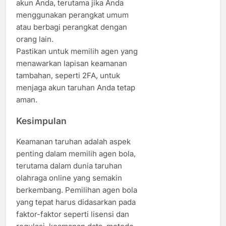
akun Anda, terutama jika Anda
menggunakan perangkat umum
atau berbagi perangkat dengan
orang lain.
Pastikan untuk memilih agen yang
menawarkan lapisan keamanan
tambahan, seperti 2FA, untuk
menjaga akun taruhan Anda tetap
aman.
Kesimpulan
Keamanan taruhan adalah aspek
penting dalam memilih agen bola,
terutama dalam dunia taruhan
olahraga online yang semakin
berkembang. Pemilihan agen bola
yang tepat harus didasarkan pada
faktor-faktor seperti lisensi dan