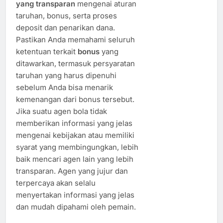
yang transparan
mengenai aturan
taruhan, bonus, serta proses
deposit dan penarikan dana.
Pastikan Anda memahami seluruh
ketentuan terkait
bonus
yang
ditawarkan, termasuk persyaratan
taruhan yang harus dipenuhi
sebelum Anda bisa menarik
kemenangan dari bonus tersebut.
Jika suatu agen bola tidak
memberikan informasi yang jelas
mengenai kebijakan atau memiliki
syarat yang membingungkan, lebih
baik mencari agen lain yang lebih
transparan. Agen yang jujur dan
terpercaya akan selalu
menyertakan informasi yang jelas
dan mudah dipahami oleh pemain.