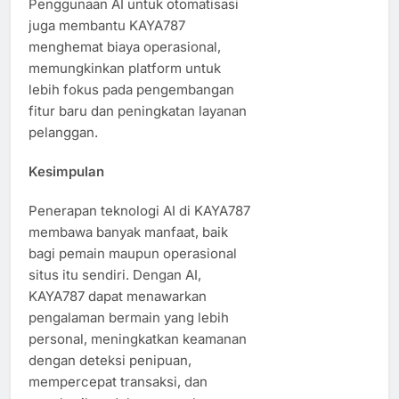
Penggunaan AI untuk otomatisasi
juga membantu KAYA787
menghemat biaya operasional,
memungkinkan platform untuk
lebih fokus pada pengembangan
fitur baru dan peningkatan layanan
pelanggan.
Kesimpulan
Penerapan teknologi AI di KAYA787
membawa banyak manfaat, baik
bagi pemain maupun operasional
situs itu sendiri. Dengan AI,
KAYA787 dapat menawarkan
pengalaman bermain yang lebih
personal, meningkatkan keamanan
dengan deteksi penipuan,
mempercepat transaksi, dan