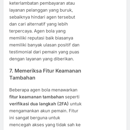
keterlambatan pembayaran atau
layanan pelanggan yang buruk,
sebaiknya hindari agen tersebut
dan cari alternatif yang lebih
terpercaya. Agen bola yang
memiliki reputasi baik biasanya
memiliki banyak ulasan positif dan
testimonial dari pemain yang puas
dengan layanan yang diberikan.
7.
Memeriksa Fitur Keamanan
Tambahan
Beberapa agen bola menawarkan
fitur keamanan tambahan
seperti
verifikasi dua langkah (2FA)
untuk
mengamankan akun pemain. Fitur
ini sangat berguna untuk
mencegah akses yang tidak sah ke