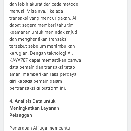
dan lebih akurat daripada metode
manual. Misalnya, jika ada
transaksi yang mencurigakan, AI
dapat segera memberi tahu tim
keamanan untuk menindaklanjuti
dan menghentikan transaksi
tersebut sebelum menimbulkan
kerugian. Dengan teknologi AI,
KAYA787 dapat memastikan bahwa
data pemain dan transaksi tetap
aman, memberikan rasa percaya
diri kepada pemain dalam
bertransaksi di platform ini.
4.
Analisis Data untuk
Meningkatkan Layanan
Pelanggan
Penerapan AI juga membantu