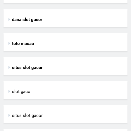
dana slot gacor
toto macau
situs slot gacor
slot gacor
situs slot gacor