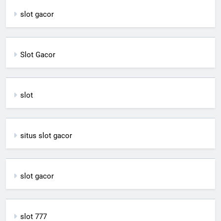
slot gacor
Slot Gacor
slot
situs slot gacor
slot gacor
slot 777