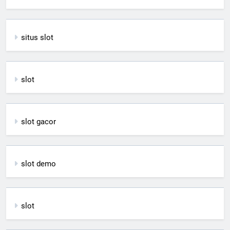
situs slot
slot
slot gacor
slot demo
slot