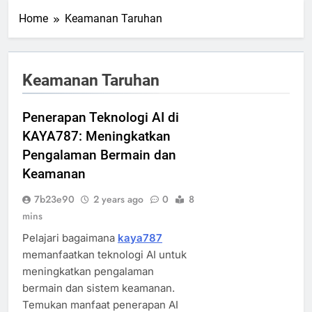
Home
Keamanan Taruhan
Keamanan Taruhan
Penerapan Teknologi AI di
KAYA787: Meningkatkan
Pengalaman Bermain dan
Keamanan
7b23e90
2 years ago
0
8
mins
Pelajari bagaimana
kaya787
memanfaatkan teknologi AI untuk
meningkatkan pengalaman
bermain dan sistem keamanan.
Temukan manfaat penerapan AI