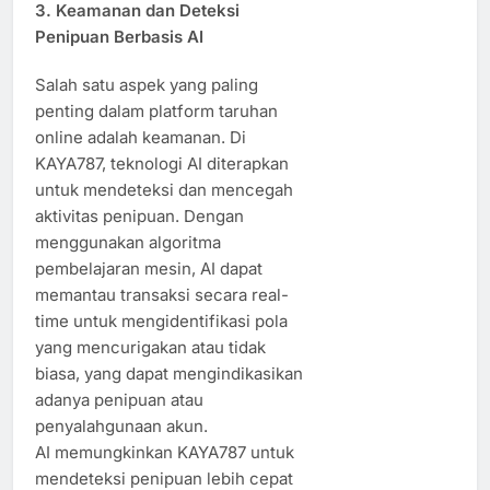
3.
Keamanan dan Deteksi
Penipuan Berbasis AI
Salah satu aspek yang paling
penting dalam platform taruhan
online adalah keamanan. Di
KAYA787, teknologi AI diterapkan
untuk mendeteksi dan mencegah
aktivitas penipuan. Dengan
menggunakan algoritma
pembelajaran mesin, AI dapat
memantau transaksi secara real-
time untuk mengidentifikasi pola
yang mencurigakan atau tidak
biasa, yang dapat mengindikasikan
adanya penipuan atau
penyalahgunaan akun.
AI memungkinkan KAYA787 untuk
mendeteksi penipuan lebih cepat