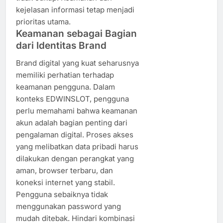
kejelasan informasi tetap menjadi
prioritas utama.
Keamanan sebagai Bagian
dari Identitas Brand
Brand digital yang kuat seharusnya
memiliki perhatian terhadap
keamanan pengguna. Dalam
konteks EDWINSLOT, pengguna
perlu memahami bahwa keamanan
akun adalah bagian penting dari
pengalaman digital. Proses akses
yang melibatkan data pribadi harus
dilakukan dengan perangkat yang
aman, browser terbaru, dan
koneksi internet yang stabil.
Pengguna sebaiknya tidak
menggunakan password yang
mudah ditebak. Hindari kombinasi