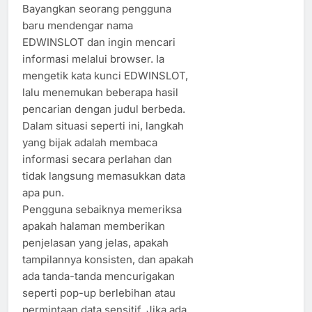
Bayangkan seorang pengguna
baru mendengar nama
EDWINSLOT dan ingin mencari
informasi melalui browser. Ia
mengetik kata kunci EDWINSLOT,
lalu menemukan beberapa hasil
pencarian dengan judul berbeda.
Dalam situasi seperti ini, langkah
yang bijak adalah membaca
informasi secara perlahan dan
tidak langsung memasukkan data
apa pun.
Pengguna sebaiknya memeriksa
apakah halaman memberikan
penjelasan yang jelas, apakah
tampilannya konsisten, dan apakah
ada tanda-tanda mencurigakan
seperti pop-up berlebihan atau
permintaan data sensitif. Jika ada