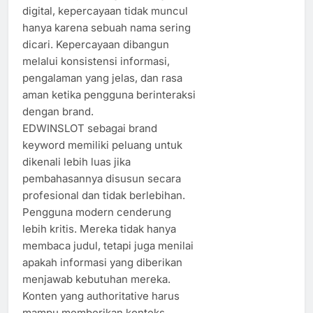
digital, kepercayaan tidak muncul
hanya karena sebuah nama sering
dicari. Kepercayaan dibangun
melalui konsistensi informasi,
pengalaman yang jelas, dan rasa
aman ketika pengguna berinteraksi
dengan brand.
EDWINSLOT sebagai brand
keyword memiliki peluang untuk
dikenali lebih luas jika
pembahasannya disusun secara
profesional dan tidak berlebihan.
Pengguna modern cenderung
lebih kritis. Mereka tidak hanya
membaca judul, tetapi juga menilai
apakah informasi yang diberikan
menjawab kebutuhan mereka.
Konten yang authoritative harus
mampu memberikan konteks,