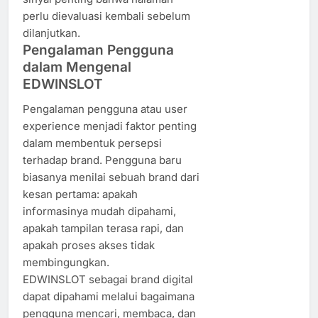
perlu dievaluasi kembali sebelum
dilanjutkan.
Pengalaman Pengguna
dalam Mengenal
EDWINSLOT
Pengalaman pengguna atau user
experience menjadi faktor penting
dalam membentuk persepsi
terhadap brand. Pengguna baru
biasanya menilai sebuah brand dari
kesan pertama: apakah
informasinya mudah dipahami,
apakah tampilan terasa rapi, dan
apakah proses akses tidak
membingungkan.
EDWINSLOT sebagai brand digital
dapat dipahami melalui bagaimana
pengguna mencari, membaca, dan