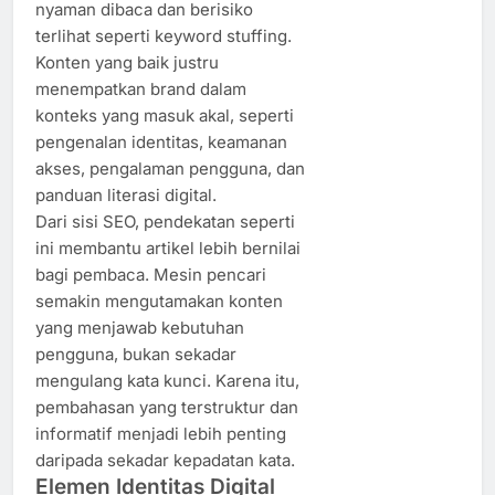
nyaman dibaca dan berisiko
terlihat seperti keyword stuffing.
Konten yang baik justru
menempatkan brand dalam
konteks yang masuk akal, seperti
pengenalan identitas, keamanan
akses, pengalaman pengguna, dan
panduan literasi digital.
Dari sisi SEO, pendekatan seperti
ini membantu artikel lebih bernilai
bagi pembaca. Mesin pencari
semakin mengutamakan konten
yang menjawab kebutuhan
pengguna, bukan sekadar
mengulang kata kunci. Karena itu,
pembahasan yang terstruktur dan
informatif menjadi lebih penting
daripada sekadar kepadatan kata.
Elemen Identitas Digital