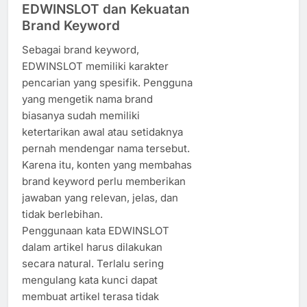
EDWINSLOT dan Kekuatan
Brand Keyword
Sebagai brand keyword,
EDWINSLOT memiliki karakter
pencarian yang spesifik. Pengguna
yang mengetik nama brand
biasanya sudah memiliki
ketertarikan awal atau setidaknya
pernah mendengar nama tersebut.
Karena itu, konten yang membahas
brand keyword perlu memberikan
jawaban yang relevan, jelas, dan
tidak berlebihan.
Penggunaan kata EDWINSLOT
dalam artikel harus dilakukan
secara natural. Terlalu sering
mengulang kata kunci dapat
membuat artikel terasa tidak