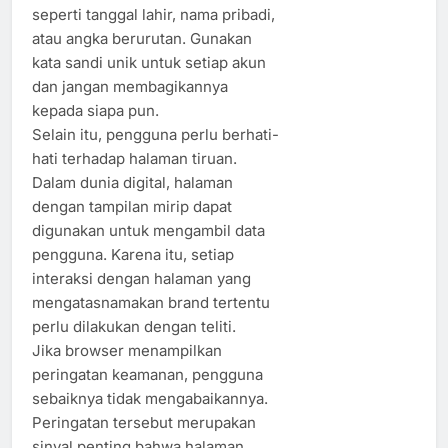
seperti tanggal lahir, nama pribadi,
atau angka berurutan. Gunakan
kata sandi unik untuk setiap akun
dan jangan membagikannya
kepada siapa pun.
Selain itu, pengguna perlu berhati-
hati terhadap halaman tiruan.
Dalam dunia digital, halaman
dengan tampilan mirip dapat
digunakan untuk mengambil data
pengguna. Karena itu, setiap
interaksi dengan halaman yang
mengatasnamakan brand tertentu
perlu dilakukan dengan teliti.
Jika browser menampilkan
peringatan keamanan, pengguna
sebaiknya tidak mengabaikannya.
Peringatan tersebut merupakan
sinyal penting bahwa halaman