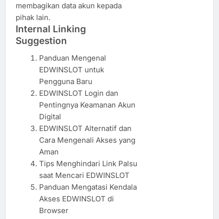
membagikan data akun kepada
pihak lain.
Internal Linking
Suggestion
Panduan Mengenal
EDWINSLOT untuk
Pengguna Baru
EDWINSLOT Login dan
Pentingnya Keamanan Akun
Digital
EDWINSLOT Alternatif dan
Cara Mengenali Akses yang
Aman
Tips Menghindari Link Palsu
saat Mencari EDWINSLOT
Panduan Mengatasi Kendala
Akses EDWINSLOT di
Browser