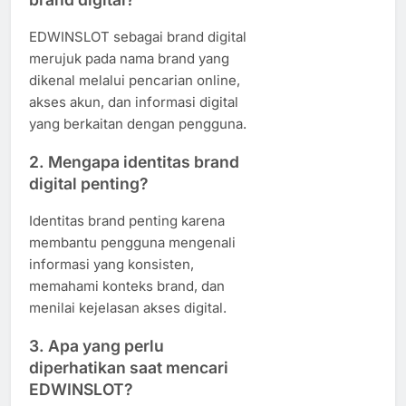
EDWINSLOT sebagai brand digital
merujuk pada nama brand yang
dikenal melalui pencarian online,
akses akun, dan informasi digital
yang berkaitan dengan pengguna.
2. Mengapa identitas brand
digital penting?
Identitas brand penting karena
membantu pengguna mengenali
informasi yang konsisten,
memahami konteks brand, dan
menilai kejelasan akses digital.
3. Apa yang perlu
diperhatikan saat mencari
EDWINSLOT?