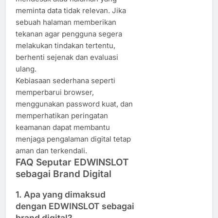
meminta data tidak relevan. Jika
sebuah halaman memberikan
tekanan agar pengguna segera
melakukan tindakan tertentu,
berhenti sejenak dan evaluasi
ulang.
Kebiasaan sederhana seperti
memperbarui browser,
menggunakan password kuat, dan
memperhatikan peringatan
keamanan dapat membantu
menjaga pengalaman digital tetap
aman dan terkendali.
FAQ Seputar EDWINSLOT
sebagai Brand Digital
1. Apa yang dimaksud
dengan EDWINSLOT sebagai
brand digital?