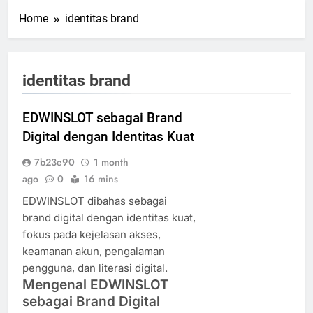
Home
identitas brand
identitas brand
EDWINSLOT sebagai Brand
Digital dengan Identitas Kuat
7b23e90
1 month
ago
0
16 mins
EDWINSLOT dibahas sebagai
brand digital dengan identitas kuat,
fokus pada kejelasan akses,
keamanan akun, pengalaman
pengguna, dan literasi digital.
Mengenal EDWINSLOT
sebagai Brand Digital