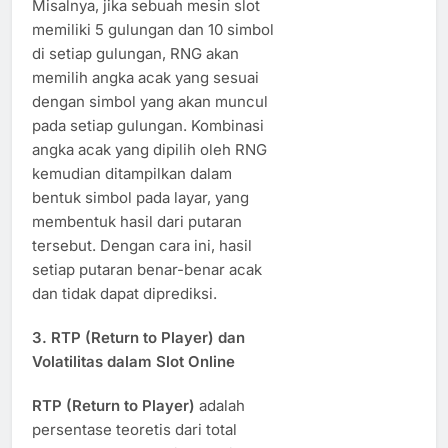
Misalnya, jika sebuah mesin slot
memiliki 5 gulungan dan 10 simbol
di setiap gulungan, RNG akan
memilih angka acak yang sesuai
dengan simbol yang akan muncul
pada setiap gulungan. Kombinasi
angka acak yang dipilih oleh RNG
kemudian ditampilkan dalam
bentuk simbol pada layar, yang
membentuk hasil dari putaran
tersebut. Dengan cara ini, hasil
setiap putaran benar-benar acak
dan tidak dapat diprediksi.
3.
RTP (Return to Player) dan
Volatilitas dalam Slot Online
RTP (Return to Player)
adalah
persentase teoretis dari total