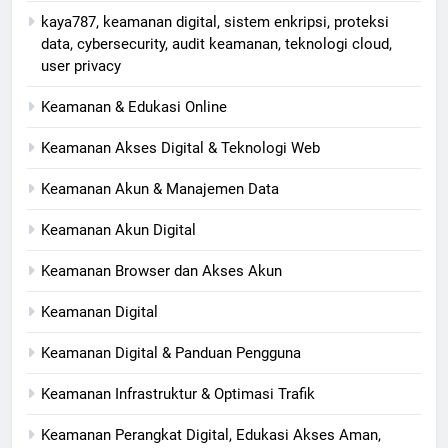
kaya787, keamanan digital, sistem enkripsi, proteksi
data, cybersecurity, audit keamanan, teknologi cloud,
user privacy
Keamanan & Edukasi Online
Keamanan Akses Digital & Teknologi Web
Keamanan Akun & Manajemen Data
Keamanan Akun Digital
Keamanan Browser dan Akses Akun
Keamanan Digital
Keamanan Digital & Panduan Pengguna
Keamanan Infrastruktur & Optimasi Trafik
Keamanan Perangkat Digital, Edukasi Akses Aman,