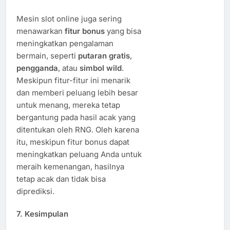
Mesin slot online juga sering
menawarkan
fitur bonus
yang bisa
meningkatkan pengalaman
bermain, seperti
putaran gratis
,
pengganda
, atau
simbol wild
.
Meskipun fitur-fitur ini menarik
dan memberi peluang lebih besar
untuk menang, mereka tetap
bergantung pada hasil acak yang
ditentukan oleh RNG. Oleh karena
itu, meskipun fitur bonus dapat
meningkatkan peluang Anda untuk
meraih kemenangan, hasilnya
tetap acak dan tidak bisa
diprediksi.
7.
Kesimpulan