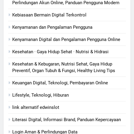
Perlindungan Akun Online, Panduan Pengguna Modern
Kebiasaan Bermain Digital Terkontrol
Kenyamanan dan Pengalaman Pengguna
Kenyamanan Digital dan Pengalaman Pengguna Online
Kesehatan · Gaya Hidup Sehat · Nutrisi & Hidrasi
Kesehatan & Kebugaran, Nutrisi Sehat, Gaya Hidup
Preventif, Organ Tubuh & Fungsi, Healthy Living Tips
Keuangan Digital, Teknologi, Pembayaran Online
Lifestyle, Teknologi, Hiburan
link alternatif edwinslot
Literasi Digital, Informasi Brand, Panduan Kepercayaan
Login Aman & Perlindungan Data