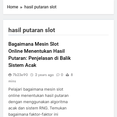
Home
hasil putaran slot
hasil putaran slot
Bagaimana Mesin Slot
Online Menentukan Hasil
Putaran: Penjelasan di Balik
Sistem Acak
7b23e90
2 years ago
0
8
mins
Pelajari bagaimana mesin slot
online menentukan hasil putaran
dengan menggunakan algoritma
acak dan sistem RNG. Temukan
bagaimana faktor-faktor ini