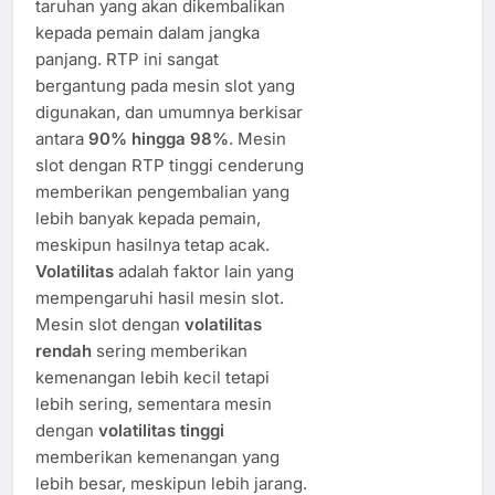
taruhan yang akan dikembalikan
kepada pemain dalam jangka
panjang. RTP ini sangat
bergantung pada mesin slot yang
digunakan, dan umumnya berkisar
antara
90% hingga 98%
. Mesin
slot dengan RTP tinggi cenderung
memberikan pengembalian yang
lebih banyak kepada pemain,
meskipun hasilnya tetap acak.
Volatilitas
adalah faktor lain yang
mempengaruhi hasil mesin slot.
Mesin slot dengan
volatilitas
rendah
sering memberikan
kemenangan lebih kecil tetapi
lebih sering, sementara mesin
dengan
volatilitas tinggi
memberikan kemenangan yang
lebih besar, meskipun lebih jarang.