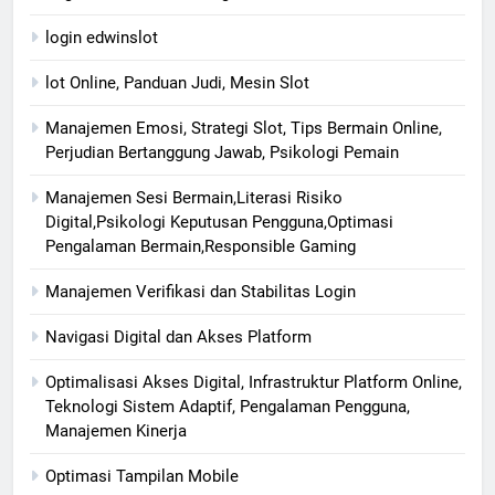
login edwinslot
lot Online, Panduan Judi, Mesin Slot
Manajemen Emosi, Strategi Slot, Tips Bermain Online,
Perjudian Bertanggung Jawab, Psikologi Pemain
Manajemen Sesi Bermain,Literasi Risiko
Digital,Psikologi Keputusan Pengguna,Optimasi
Pengalaman Bermain,Responsible Gaming
Manajemen Verifikasi dan Stabilitas Login
Navigasi Digital dan Akses Platform
Optimalisasi Akses Digital, Infrastruktur Platform Online,
Teknologi Sistem Adaptif, Pengalaman Pengguna,
Manajemen Kinerja
Optimasi Tampilan Mobile