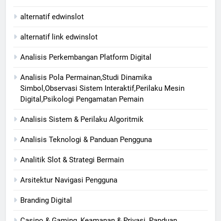
alternatif edwinslot
alternatif link edwinslot
Analisis Perkembangan Platform Digital
Analisis Pola Permainan,Studi Dinamika
Simbol,Observasi Sistem Interaktif,Perilaku Mesin
Digital,Psikologi Pengamatan Pemain
Analisis Sistem & Perilaku Algoritmik
Analisis Teknologi & Panduan Pengguna
Analitik Slot & Strategi Bermain
Arsitektur Navigasi Pengguna
Branding Digital
Casino & Gaming, Keamanan & Privasi, Panduan