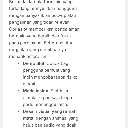
Berbeda dari platform lain yang
terkadang menyulitkan pengguna
dengan banyak iklan pop-up atau
pengalihan yang tidak relevan,
Corlaslot memberikan pengalaman
bermain yang bersih dan fokus
pada permainan. Beberapa fitur
unggulan yang membuatnya
menarik antara lain:
Demo Slot
: Cocok bagi
pengguna pemula yang
ingin mencoba tanpa risiko
modal.
Mode instan
: Slot bisa
dimulai kapan saja tanpa
perlu menunggu lama.
Desain visual yang ramah
mata
, dengan animasi yang
halus dan audio yang tidak