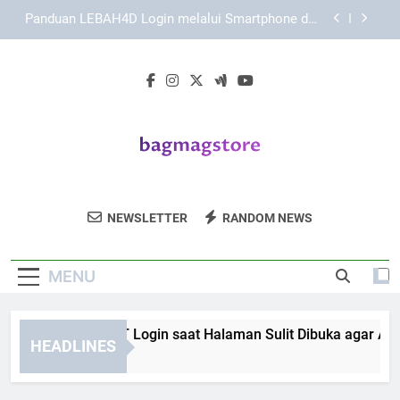
Skip
Panduan Mengatasi Login KAYA787 yang Terhenti
to
di Halaman Awal
content
Panduan Mengelola Izin Browser sebelum
Membuka KAYA787 Login
Solusi EDWINSLOT Login saat Halaman Sulit
Dibuka agar Akses Kembali Stabil
Panduan LEBAH4D Login melalui Smartphone dan
Komputer
Panduan Mengatasi Login KAYA787 yang Terhenti
di Halaman Awal
Bag Mag Store
Dapatkan Tas Dan Aksesori Stylish Dari Bag
Panduan Mengelola Izin Browser sebelum
NEWSLETTER
RANDOM NEWS
Membuka KAYA787 Login
Mag Store. Untuk Gaya Yang Selalu On-
Trend.
MENU
lusi EDWINSLOT Login saat Halaman Sulit Dibuka agar Akses K
HEADLINES
Weeks Ago