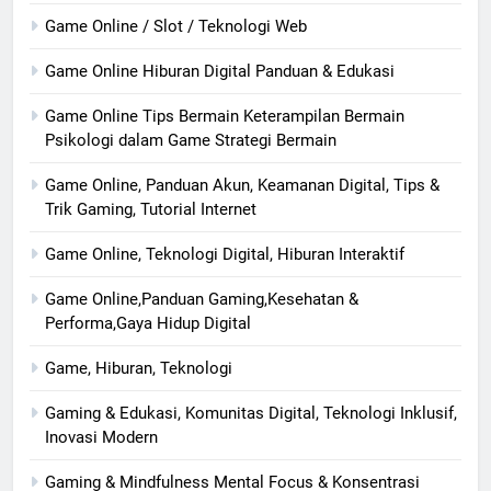
Game Online / Slot / Teknologi Web
Game Online Hiburan Digital Panduan & Edukasi
Game Online Tips Bermain Keterampilan Bermain
Psikologi dalam Game Strategi Bermain
Game Online, Panduan Akun, Keamanan Digital, Tips &
Trik Gaming, Tutorial Internet
Game Online, Teknologi Digital, Hiburan Interaktif
Game Online,Panduan Gaming,Kesehatan &
Performa,Gaya Hidup Digital
Game, Hiburan, Teknologi
Gaming & Edukasi, Komunitas Digital, Teknologi Inklusif,
Inovasi Modern
Gaming & Mindfulness Mental Focus & Konsentrasi