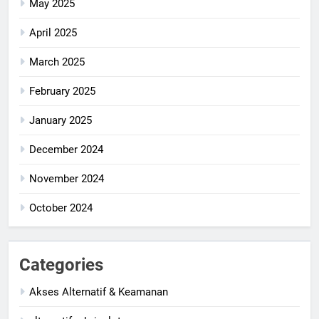
May 2025
April 2025
March 2025
February 2025
January 2025
December 2024
November 2024
October 2024
Categories
Akses Alternatif & Keamanan