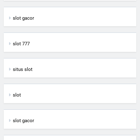
slot gacor
slot 777
situs slot
slot
slot gacor