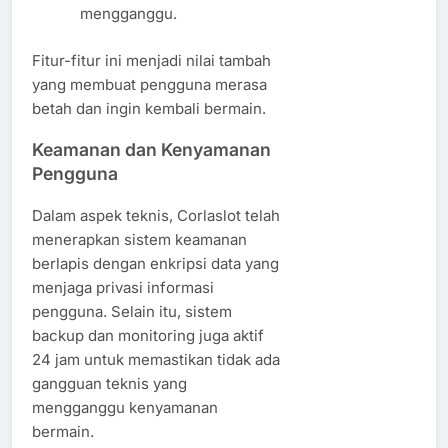
mengganggu.
Fitur-fitur ini menjadi nilai tambah
yang membuat pengguna merasa
betah dan ingin kembali bermain.
Keamanan dan Kenyamanan
Pengguna
Dalam aspek teknis, Corlaslot telah
menerapkan sistem keamanan
berlapis dengan enkripsi data yang
menjaga privasi informasi
pengguna. Selain itu, sistem
backup dan monitoring juga aktif
24 jam untuk memastikan tidak ada
gangguan teknis yang
mengganggu kenyamanan
bermain.