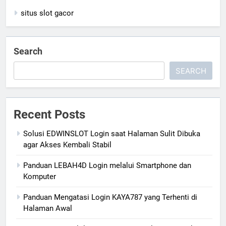
situs slot gacor
Search
SEARCH
Recent Posts
Solusi EDWINSLOT Login saat Halaman Sulit Dibuka
agar Akses Kembali Stabil
Panduan LEBAH4D Login melalui Smartphone dan
Komputer
Panduan Mengatasi Login KAYA787 yang Terhenti di
Halaman Awal