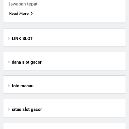
jawaban tepat.
Read More
LINK SLOT
dana slot gacor
toto macau
situs slot gacor