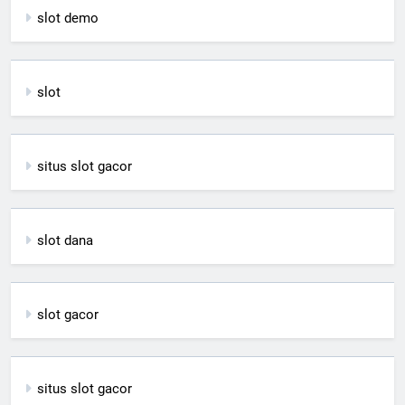
slot demo
slot
situs slot gacor
slot dana
slot gacor
situs slot gacor