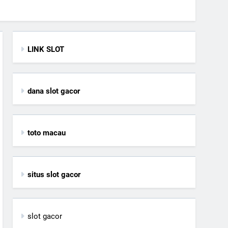
LINK SLOT
dana slot gacor
toto macau
situs slot gacor
slot gacor