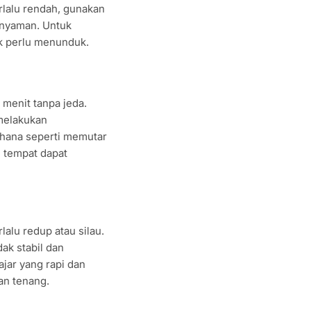
erlalu rendah, gunakan
 nyaman. Untuk
k perlu menunduk.
 menit tanpa jeda.
 melakukan
rhana seperti memutar
i tempat dapat
alu redup atau silau.
dak stabil dan
ar yang rapi dan
an tenang.