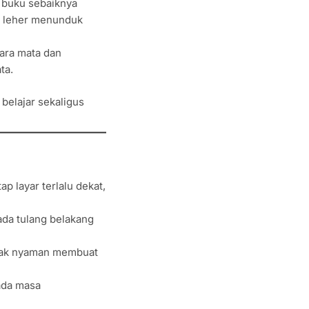
u buku sebaiknya
i leher menunduk
ara mata dan
ta.
belajar sekaligus
p layar terlalu dekat,
ada tulang belakang
dak nyaman membuat
ada masa