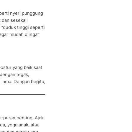
perti nyeri punggung
 dan sesekali
“duduk tinggi seperti
agar mudah diingat
ostur yang baik saat
 dengan tegak,
 lama. Dengan begitu,
berperan penting. Ajak
da, yoga anak, atau
ung dan perut yang