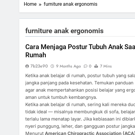
Home
furniture anak ergonomis
furniture anak ergonomis
Cara Menjaga Postur Tubuh Anak Saat
Rumah
7b23e90
9 Months Ago
0
7 Mins
Ketika anak belajar di rumah, postur tubuh yang sa
jangka panjang pada kesehatan. Temukan panduan 
agar anak mempertahankan posisi belajar yang erg
aman untuk tumbuh kembangnya.
Ketika anak belajar di rumah, sering kali mereka du
tidak ideal — misalnya membungkuk di sofa, belajar 
terlalu lama menatap layar. Jika kebiasaan ini dibi
nyeri punggung, leher, dan gangguan postur jangka
Menurut
American Chiropractic Association (ACA