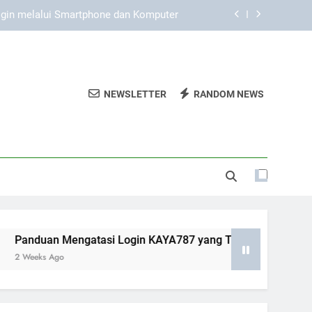
in melalui Smartphone dan Komputer
YA787 yang Terhenti di Halaman Awal
wser sebelum Membuka KAYA787 Login
NEWSLETTER
RANDOM NEWS
lit Dibuka agar Akses Kembali Stabil
in melalui Smartphone dan Komputer
Selalu On-Trend.
YA787 yang Terhenti di Halaman Awal
wser sebelum Membuka KAYA787 Login
Mengatasi Login KAYA787 yang Terhenti di Halaman Awal
o