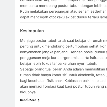
membantu menopang postur tubuh dengan lebih ba
Rutin melakukan peregangan atau senam sederhana 
dapat mencegah otot kaku akibat duduk terlalu lama
Kesimpulan
Menjaga postur tubuh anak saat belajar di rumah 
penting untuk mendukung pertumbuhan sehat, konse
kenyamanan jangka panjang. Dengan posisi duduk 
penggunaan meja kursi ergonomis, serta istirahat te
belajar lebih fokus tanpa keluhan nyeri tubuh.
Sebagai orang tua, peran Anda adalah memastikan l
rumah tidak hanya kondusif untuk akademik, tetapi
bagi kesehatan fisik anak. Kebiasaan baik ini, bila d
akan menjadi fondasi kuat bagi postur tubuh yang 
hidupnya.
Read More