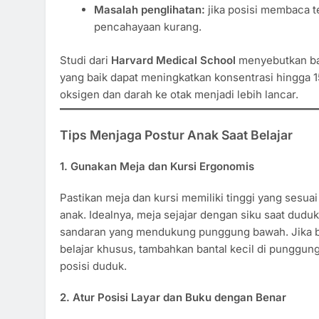
Masalah penglihatan:
jika posisi membaca te
pencahayaan kurang.
Studi dari
Harvard Medical School
menyebutkan ba
yang baik dapat meningkatkan konsentrasi hingga 1
oksigen dan darah ke otak menjadi lebih lancar.
Tips Menjaga Postur Anak Saat Belajar
1.
Gunakan Meja dan Kursi Ergonomis
Pastikan meja dan kursi memiliki tinggi yang sesu
anak. Idealnya, meja sejajar dengan siku saat duduk
sandaran yang mendukung punggung bawah. Jika b
belajar khusus, tambahkan bantal kecil di punggu
posisi duduk.
2.
Atur Posisi Layar dan Buku dengan Benar