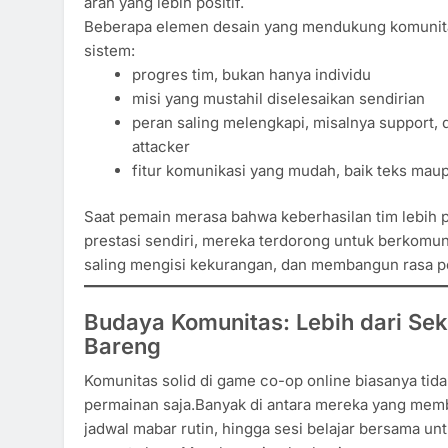
arah yang lebih positif.
Beberapa elemen desain yang mendukung komunitas
sistem:
progres tim, bukan hanya individu
misi yang mustahil diselesaikan sendirian
peran saling melengkapi, misalnya support, 
attacker
fitur komunikasi yang mudah, baik teks mau
Saat pemain merasa bahwa keberhasilan tim lebih 
prestasi sendiri, mereka terdorong untuk berkomuni
saling mengisi kekurangan, dan membangun rasa p
Budaya Komunitas: Lebih dari Se
Bareng
Komunitas solid di game co-op online biasanya tida
permainan saja.Banyak di antara mereka yang memb
jadwal mabar rutin, hingga sesi belajar bersama u