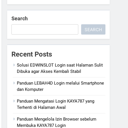
Search
SEARCH
Recent Posts
Solusi EDWINSLOT Login saat Halaman Sulit
Dibuka agar Akses Kembali Stabil
Panduan LEBAH4D Login melalui Smartphone
dan Komputer
Panduan Mengatasi Login KAYA787 yang
Terhenti di Halaman Awal
Panduan Mengelola Izin Browser sebelum
Membuka KAYA787 Login