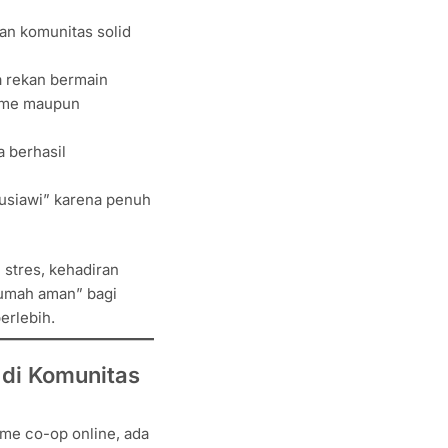
n komunitas solid
a rekan bermain
game maupun
 berhasil
usiawi” karena penuh
stres, kehadiran
umah aman” bagi
erlebih.
di Komunitas
ame co-op online, ada