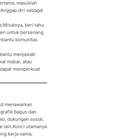
ertama, masuklah
.Anggap diri sebagai
.Misalnya, beri tahu
in untuk bersenang
embantu komunitas
embantu menjawab
wal mabar, atau
i dapat memperkuat
lid menawarkan
grafik bagus dan
i, dukungan sosial,
e lain.Kunci utamanya
ng kerja sama,