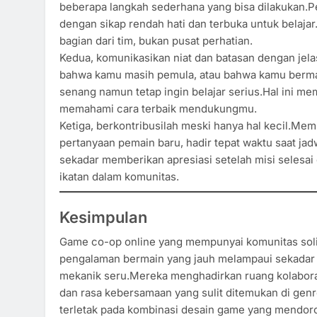
beberapa langkah sederhana yang bisa dilakukan.P
dengan sikap rendah hati dan terbuka untuk belajar
bagian dari tim, bukan pusat perhatian.
Kedua, komunikasikan niat dan batasan dengan jelas
bahwa kamu masih pemula, atau bahwa kamu berma
senang namun tetap ingin belajar serius.Hal ini m
memahami cara terbaik mendukungmu.
Ketiga, berkontribusilah meski hanya hal kecil.M
pertanyaan pemain baru, hadir tepat waktu saat jad
sekadar memberikan apresiasi setelah misi selesa
ikatan dalam komunitas.
Kesimpulan
Game co-op online yang mempunyai komunitas so
pengalaman bermain yang jauh melampaui sekadar 
mekanik seru.Mereka menghadirkan ruang kolaboras
dan rasa kebersamaan yang sulit ditemukan di genr
terletak pada kombinasi desain game yang mendoro