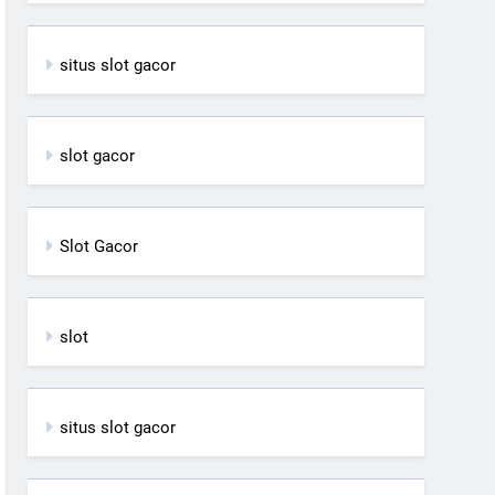
situs slot gacor
slot gacor
Slot Gacor
slot
situs slot gacor