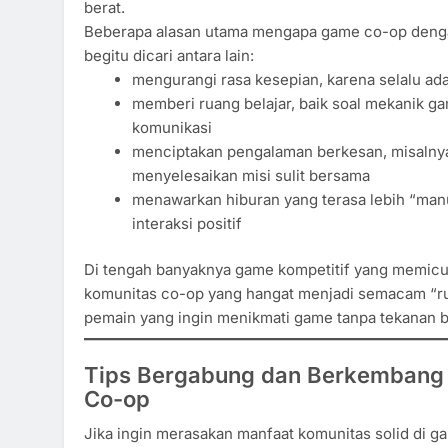
berat.
Beberapa alasan utama mengapa game co-op denga
begitu dicari antara lain:
mengurangi rasa kesepian, karena selalu ad
memberi ruang belajar, baik soal mekanik 
komunikasi
menciptakan pengalaman berkesan, misalnya
menyelesaikan misi sulit bersama
menawarkan hiburan yang terasa lebih “man
interaksi positif
Di tengah banyaknya game kompetitif yang memicu 
komunitas co-op yang hangat menjadi semacam “r
pemain yang ingin menikmati game tanpa tekanan b
Tips Bergabung dan Berkembang 
Co-op
Jika ingin merasakan manfaat komunitas solid di g