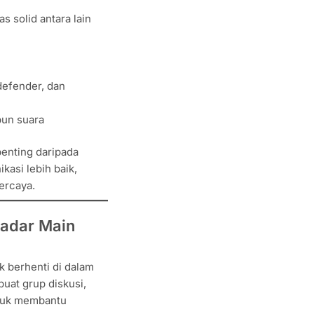
 solid antara lain
defender, dan
pun suara
penting daripada
kasi lebih baik,
ercaya.
kadar Main
k berhenti di dalam
uat grup diskusi,
ntuk membantu