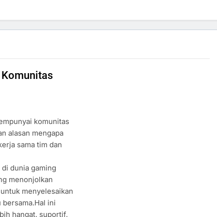
 Komunitas
mempunyai komunitas
dan alasan mengapa
kerja sama tim dan
 di dunia gaming
ng menonjolkan
 untuk menyelesaikan
bersama.Hal ini
bih hangat, suportif,