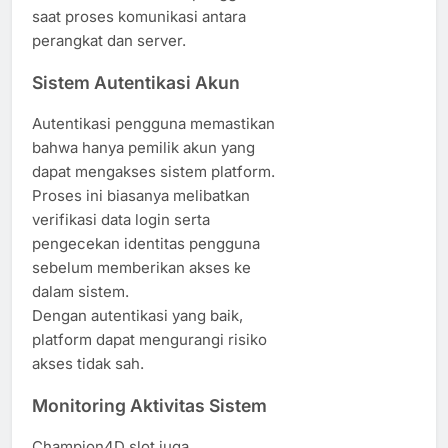
saat proses komunikasi antara
perangkat dan server.
Sistem Autentikasi Akun
Autentikasi pengguna memastikan
bahwa hanya pemilik akun yang
dapat mengakses sistem platform.
Proses ini biasanya melibatkan
verifikasi data login serta
pengecekan identitas pengguna
sebelum memberikan akses ke
dalam sistem.
Dengan autentikasi yang baik,
platform dapat mengurangi risiko
akses tidak sah.
Monitoring Aktivitas Sistem
Champion4D slot juga