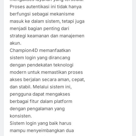
Proses autentikasi ini tidak hanya
berfungsi sebagai mekanisme
masuk ke dalam sistem, tetapi juga
menjadi bagian penting dari
strategi keamanan dan manajemen
akun.
Champion4D memanfaatkan
sistem login yang dirancang
dengan pendekatan teknologi
modern untuk memastikan proses
akses berjalan secara aman, cepat,
dan stabil. Melalui sistem ini,
pengguna dapat mengakses
berbagai fitur dalam platform
dengan pengalaman yang
konsisten.
Sistem login yang baik harus
mampu menyeimbangkan dua