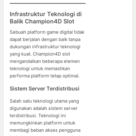
Infrastruktur Teknologi di
Balik Champion4D Slot
Sebuah platform game digital tidak
dapat berjalan dengan baik tanpa
dukungan infrastruktur teknologi
yang kuat. Champion4D slot
mengandalkan beberapa elemen
teknologi untuk memastikan
performa platform tetap optimal.
Sistem Server Terdistribusi
Salah satu teknologi utama yang
digunakan adalah sistem server
terdistribusi. Teknologi ini
memungkinkan platform untuk
membagi beban akses pengguna