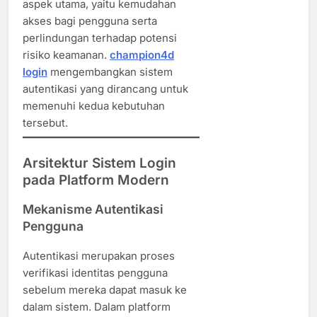
aspek utama, yaitu kemudahan
akses bagi pengguna serta
perlindungan terhadap potensi
risiko keamanan.
champion4d
login
mengembangkan sistem
autentikasi yang dirancang untuk
memenuhi kedua kebutuhan
tersebut.
Arsitektur Sistem Login
pada Platform Modern
Mekanisme Autentikasi
Pengguna
Autentikasi merupakan proses
verifikasi identitas pengguna
sebelum mereka dapat masuk ke
dalam sistem. Dalam platform