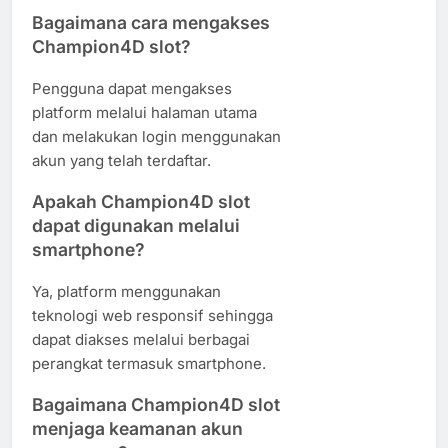
Bagaimana cara mengakses
Champion4D slot?
Pengguna dapat mengakses
platform melalui halaman utama
dan melakukan login menggunakan
akun yang telah terdaftar.
Apakah Champion4D slot
dapat digunakan melalui
smartphone?
Ya, platform menggunakan
teknologi web responsif sehingga
dapat diakses melalui berbagai
perangkat termasuk smartphone.
Bagaimana Champion4D slot
menjaga keamanan akun