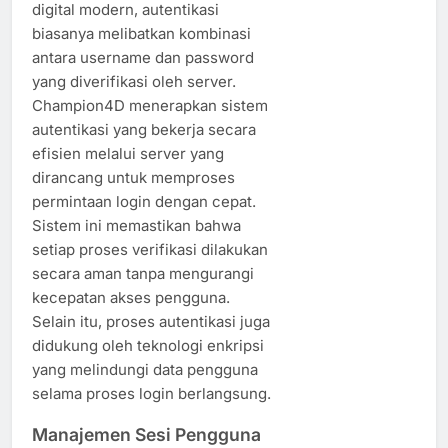
digital modern, autentikasi
biasanya melibatkan kombinasi
antara username dan password
yang diverifikasi oleh server.
Champion4D menerapkan sistem
autentikasi yang bekerja secara
efisien melalui server yang
dirancang untuk memproses
permintaan login dengan cepat.
Sistem ini memastikan bahwa
setiap proses verifikasi dilakukan
secara aman tanpa mengurangi
kecepatan akses pengguna.
Selain itu, proses autentikasi juga
didukung oleh teknologi enkripsi
yang melindungi data pengguna
selama proses login berlangsung.
Manajemen Sesi Pengguna