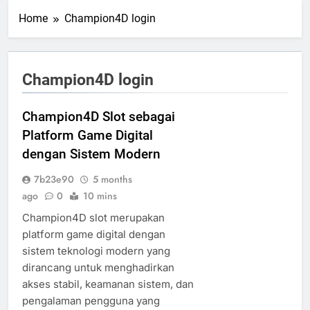
Home
Champion4D login
Champion4D login
Champion4D Slot sebagai
Platform Game Digital
dengan Sistem Modern
7b23e90
5 months
ago
0
10 mins
Champion4D slot merupakan
platform game digital dengan
sistem teknologi modern yang
dirancang untuk menghadirkan
akses stabil, keamanan sistem, dan
pengalaman pengguna yang