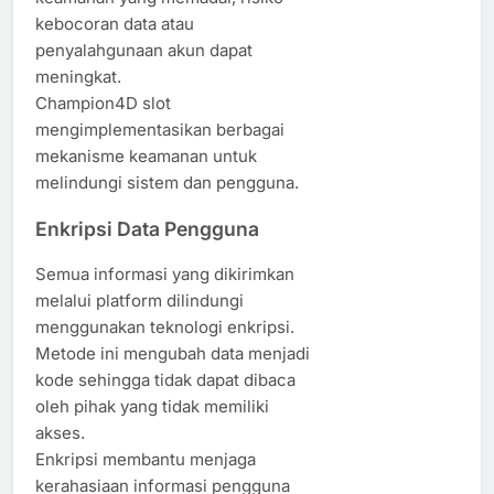
kebocoran data atau
penyalahgunaan akun dapat
meningkat.
Champion4D slot
mengimplementasikan berbagai
mekanisme keamanan untuk
melindungi sistem dan pengguna.
Enkripsi Data Pengguna
Semua informasi yang dikirimkan
melalui platform dilindungi
menggunakan teknologi enkripsi.
Metode ini mengubah data menjadi
kode sehingga tidak dapat dibaca
oleh pihak yang tidak memiliki
akses.
Enkripsi membantu menjaga
kerahasiaan informasi pengguna