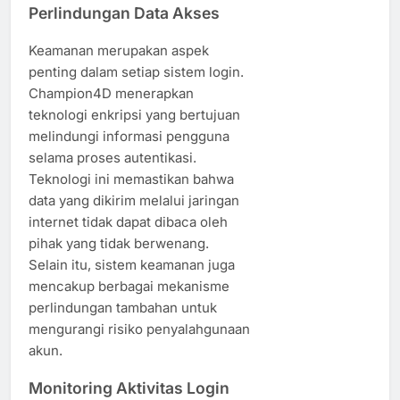
Perlindungan Data Akses
Keamanan merupakan aspek
penting dalam setiap sistem login.
Champion4D menerapkan
teknologi enkripsi yang bertujuan
melindungi informasi pengguna
selama proses autentikasi.
Teknologi ini memastikan bahwa
data yang dikirim melalui jaringan
internet tidak dapat dibaca oleh
pihak yang tidak berwenang.
Selain itu, sistem keamanan juga
mencakup berbagai mekanisme
perlindungan tambahan untuk
mengurangi risiko penyalahgunaan
akun.
Monitoring Aktivitas Login