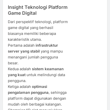
Insight Teknologi Platform
Game Digital
Dari perspektif teknologi, platform
game digital yang berhasil
biasanya memiliki beberapa
karakteristik utama.
Pertama adalah
infrastruktur
server yang stabil
yang mampu
menangani jumlah pengguna
besar.
Kedua adalah
sistem keamanan
yang kuat
untuk melindungi data
pengguna.
Ketiga adalah
optimasi
pengalaman pengguna
, sehingga
platform dapat digunakan dengan
mudah oleh berbagai kalangan.