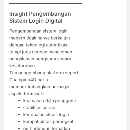
Insight Pengembangan
Sistem Login Digital
Pengembangan sistem login
modern tidak hanya berkaitan
dengan teknologi autentikasi,
tetapi juga dengan manajemen
pengalaman pengguna secara
keseluruhan.
Tim pengembang platform seperti
Champion4D perlu
mempertimbangkan berbagai
aspek, termasuk:
keamanan data pengguna
stabilitas server
kecepatan akses login
kompatibilitas perangkat
perlindungan terhadap