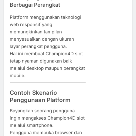
Berbagai Perangkat
Platform menggunakan teknologi
web responsif yang
memungkinkan tampilan
menyesuaikan dengan ukuran
layar perangkat pengguna.
Hal ini membuat Champion4D slot
tetap nyaman digunakan baik
melalui desktop maupun perangkat
mobile.
Contoh Skenario
Penggunaan Platform
Bayangkan seorang pengguna
ingin mengakses Champion4D slot
melalui smartphone.
Pengguna membuka browser dan