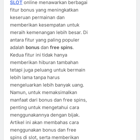
SLOT
online menawarkan berbagai
fitur bonus yang meningkatkan
keseruan permainan dan
memberikan kesempatan untuk
meraih kemenangan lebih besar. Di
antara fitur yang paling populer
adalah
bonus
dan
free spins
.
Kedua fitur ini tidak hanya
memberikan hiburan tambahan
tetapi juga peluang untuk bermain
lebih lama tanpa harus
mengeluarkan lebih banyak uang.
Namun, untuk memaksimalkan
manfaat dari bonus dan free spins,
penting untuk mengetahui cara
menggunakannya dengan bijak.
Artikel ini akan membahas cara
menggunakan bonus dan free
spins di slot, serta memberikan