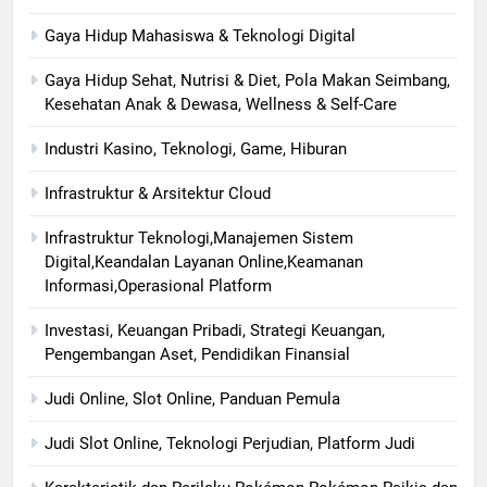
Gaya Hidup Mahasiswa & Teknologi Digital
Gaya Hidup Sehat, Nutrisi & Diet, Pola Makan Seimbang,
Kesehatan Anak & Dewasa, Wellness & Self-Care
Industri Kasino, Teknologi, Game, Hiburan
Infrastruktur & Arsitektur Cloud
Infrastruktur Teknologi,Manajemen Sistem
Digital,Keandalan Layanan Online,Keamanan
Informasi,Operasional Platform
Investasi, Keuangan Pribadi, Strategi Keuangan,
Pengembangan Aset, Pendidikan Finansial
Judi Online, Slot Online, Panduan Pemula
Judi Slot Online, Teknologi Perjudian, Platform Judi