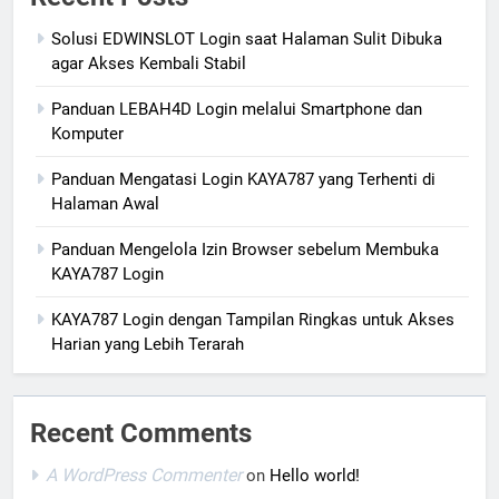
Solusi EDWINSLOT Login saat Halaman Sulit Dibuka
agar Akses Kembali Stabil
Panduan LEBAH4D Login melalui Smartphone dan
Komputer
Panduan Mengatasi Login KAYA787 yang Terhenti di
Halaman Awal
Panduan Mengelola Izin Browser sebelum Membuka
KAYA787 Login
KAYA787 Login dengan Tampilan Ringkas untuk Akses
Harian yang Lebih Terarah
Recent Comments
A WordPress Commenter
on
Hello world!