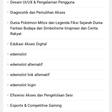
Desain UI/UX & Pengalaman Pengguna
Diagnostik dan Pemulihan Akses
Dunia Pokémon Mitos dan Legenda Fiksi Sejarah Dunia
Fantasi Budaya dan Simbolisme Imajinasi dan Cerita
Rakyat
Edukasi Akses Digital
edwinslot
edwinslot alternatif
edwinslot link alternatif
edwinslot login
Efisiensi Akses dan Pengelolaan Sesi
Esports & Competitive Gaming