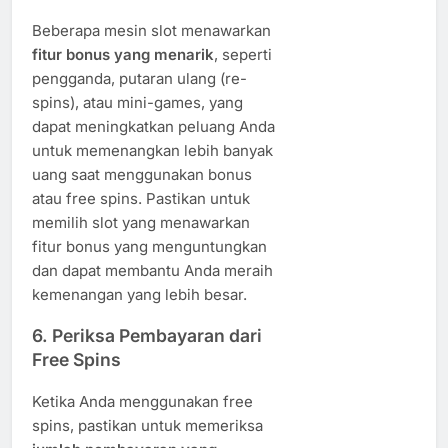
Beberapa mesin slot menawarkan
fitur bonus yang menarik
, seperti
pengganda, putaran ulang (re-
spins), atau mini-games, yang
dapat meningkatkan peluang Anda
untuk memenangkan lebih banyak
uang saat menggunakan bonus
atau free spins. Pastikan untuk
memilih slot yang menawarkan
fitur bonus yang menguntungkan
dan dapat membantu Anda meraih
kemenangan yang lebih besar.
6.
Periksa Pembayaran dari
Free Spins
Ketika Anda menggunakan free
spins, pastikan untuk memeriksa