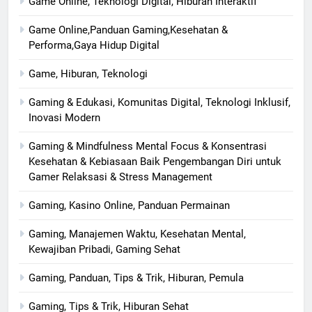
Game Online, Teknologi Digital, Hiburan Interaktif
Game Online,Panduan Gaming,Kesehatan &
Performa,Gaya Hidup Digital
Game, Hiburan, Teknologi
Gaming & Edukasi, Komunitas Digital, Teknologi Inklusif,
Inovasi Modern
Gaming & Mindfulness Mental Focus & Konsentrasi
Kesehatan & Kebiasaan Baik Pengembangan Diri untuk
Gamer Relaksasi & Stress Management
Gaming, Kasino Online, Panduan Permainan
Gaming, Manajemen Waktu, Kesehatan Mental,
Kewajiban Pribadi, Gaming Sehat
Gaming, Panduan, Tips & Trik, Hiburan, Pemula
Gaming, Tips & Trik, Hiburan Sehat