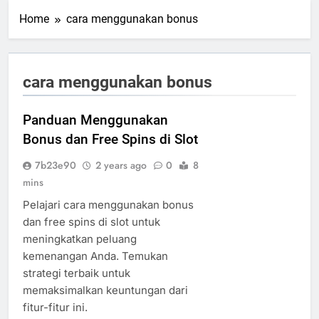
Home
cara menggunakan bonus
cara menggunakan bonus
Panduan Menggunakan
Bonus dan Free Spins di Slot
7b23e90
2 years ago
0
8
mins
Pelajari cara menggunakan bonus
dan free spins di slot untuk
meningkatkan peluang
kemenangan Anda. Temukan
strategi terbaik untuk
memaksimalkan keuntungan dari
fitur-fitur ini.