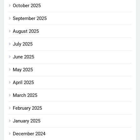
October 2025
September 2025
August 2025
July 2025
June 2025
May 2025
April 2025
March 2025
February 2025
January 2025
December 2024