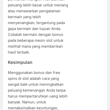
peluang lebih besar untuk menang
atau menawarkan pengalaman
bermain yang lebih
menyenangkan, tergantung pada
gaya bermain dan tujuan Anda.
Cobalah bermain dengan bonus
pada beberapa mesin slot untuk
melihat mana yang memberikan
hasil terbaik.
Kesimpulan
Menggunakan bonus dan free
spins di slot adalah cara yang
sangat baik untuk meningkatkan
peluang kemenangan Anda tanpa
harus mempertaruhkan uang lebih
banyak. Namun, untuk
memaksimalkan keuntungan,