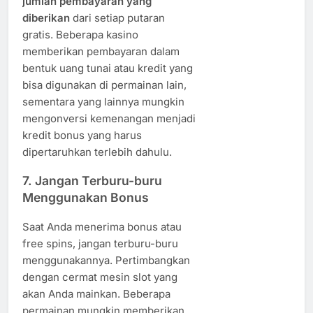
jumlah pembayaran yang
diberikan
dari setiap putaran
gratis. Beberapa kasino
memberikan pembayaran dalam
bentuk uang tunai atau kredit yang
bisa digunakan di permainan lain,
sementara yang lainnya mungkin
mengonversi kemenangan menjadi
kredit bonus yang harus
dipertaruhkan terlebih dahulu.
7.
Jangan Terburu-buru
Menggunakan Bonus
Saat Anda menerima bonus atau
free spins, jangan terburu-buru
menggunakannya. Pertimbangkan
dengan cermat mesin slot yang
akan Anda mainkan. Beberapa
permainan mungkin memberikan