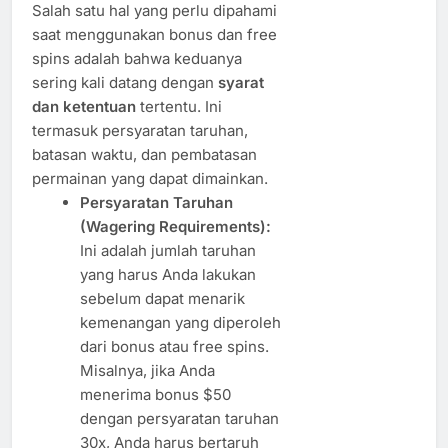
Salah satu hal yang perlu dipahami
saat menggunakan bonus dan free
spins adalah bahwa keduanya
sering kali datang dengan
syarat
dan ketentuan
tertentu. Ini
termasuk persyaratan taruhan,
batasan waktu, dan pembatasan
permainan yang dapat dimainkan.
Persyaratan Taruhan
(Wagering Requirements):
Ini adalah jumlah taruhan
yang harus Anda lakukan
sebelum dapat menarik
kemenangan yang diperoleh
dari bonus atau free spins.
Misalnya, jika Anda
menerima bonus $50
dengan persyaratan taruhan
30x, Anda harus bertaruh