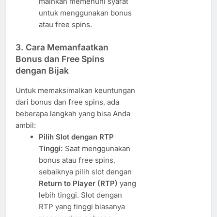
mainkan memenuhi syarat
untuk menggunakan bonus
atau free spins.
3.
Cara Memanfaatkan
Bonus dan Free Spins
dengan Bijak
Untuk memaksimalkan keuntungan
dari bonus dan free spins, ada
beberapa langkah yang bisa Anda
ambil:
Pilih Slot dengan RTP
Tinggi:
Saat menggunakan
bonus atau free spins,
sebaiknya pilih slot dengan
Return to Player (RTP)
yang
lebih tinggi. Slot dengan
RTP yang tinggi biasanya