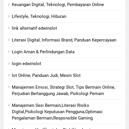
Keuangan Digital, Teknologi, Pembayaran Online
Lifestyle, Teknologi, Hiburan
link alternatif edwinslot
Literasi Digital, Informasi Brand, Panduan Kepercayaan
Login Aman & Perlindungan Data
login edwinslot
lot Online, Panduan Judi, Mesin Slot
Manajemen Emosi, Strategi Slot, Tips Bermain Online,
Perjudian Bertanggung Jawab, Psikologi Pemain
Manajemen Sesi Bermain,Literasi Risiko
Digital,Psikologi Keputusan Pengguna,Optimasi
Pengalaman Bermain,Responsible Gaming