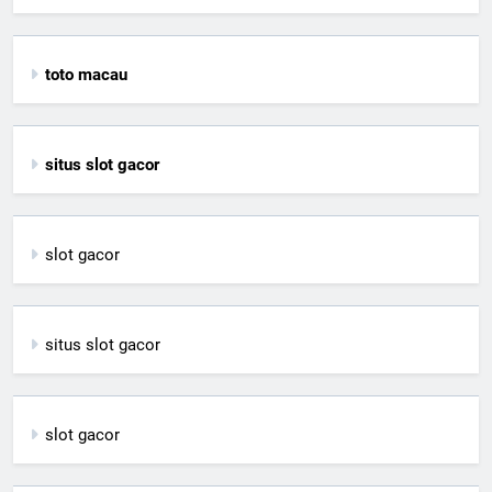
toto macau
situs slot gacor
slot gacor
situs slot gacor
slot gacor