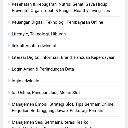
Kesehatan & Kebugaran, Nutrisi Sehat, Gaya Hidup
Preventif, Organ Tubuh & Fungsi, Healthy Living Tips
Keuangan Digital, Teknologi, Pembayaran Online
Lifestyle, Teknologi, Hiburan
link alternatif edwinslot
Literasi Digital, Informasi Brand, Panduan Kepercayaan
Login Aman & Perlindungan Data
login edwinslot
lot Online, Panduan Judi, Mesin Slot
Manajemen Emosi, Strategi Slot, Tips Bermain Online,
Perjudian Bertanggung Jawab, Psikologi Pemain
Manajemen Sesi Bermain,Literasi Risiko