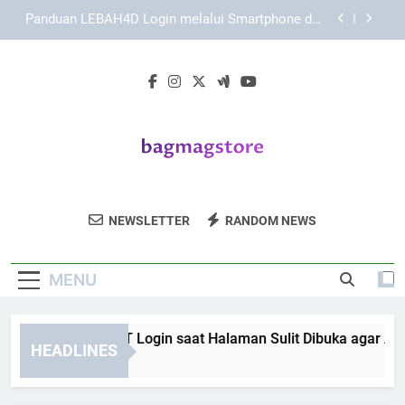
Skip
Panduan Mengatasi Login KAYA787 yang Terhenti
to
di Halaman Awal
content
Panduan Mengelola Izin Browser sebelum
Membuka KAYA787 Login
Solusi EDWINSLOT Login saat Halaman Sulit
Dibuka agar Akses Kembali Stabil
Panduan LEBAH4D Login melalui Smartphone dan
Komputer
Panduan Mengatasi Login KAYA787 yang Terhenti
di Halaman Awal
Bag Mag Store
Dapatkan Tas Dan Aksesori Stylish Dari Bag
Panduan Mengelola Izin Browser sebelum
NEWSLETTER
RANDOM NEWS
Membuka KAYA787 Login
Mag Store. Untuk Gaya Yang Selalu On-
Trend.
MENU
lusi EDWINSLOT Login saat Halaman Sulit Dibuka agar Akses 
HEADLINES
Weeks Ago