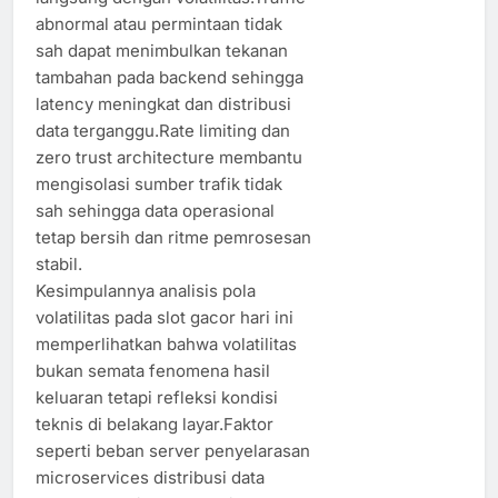
abnormal atau permintaan tidak
sah dapat menimbulkan tekanan
tambahan pada backend sehingga
latency meningkat dan distribusi
data terganggu.Rate limiting dan
zero trust architecture membantu
mengisolasi sumber trafik tidak
sah sehingga data operasional
tetap bersih dan ritme pemrosesan
stabil.
Kesimpulannya analisis pola
volatilitas pada slot gacor hari ini
memperlihatkan bahwa volatilitas
bukan semata fenomena hasil
keluaran tetapi refleksi kondisi
teknis di belakang layar.Faktor
seperti beban server penyelarasan
microservices distribusi data