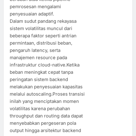
pemrosesan mengalami
penyesuaian adaptif.
Dalam sudut pandang rekayasa
sistem volatilitas muncul dari
beberapa faktor seperti antrian
permintaan, distribusi beban,
pengaruh latency, serta
manajemen resource pada
infrastruktur cloud-native.Ketika
beban meningkat cepat tanpa
peringatan sistem backend
melakukan penyesuaian kapasitas
melalui autoscaling.Proses transisi
inilah yang menciptakan momen
volatilitas karena perubahan
throughput dan routing data dapat
menyebabkan pergeseran pola
output hingga arsitektur backend