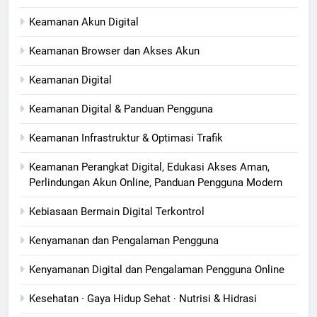
Keamanan Akun Digital
Keamanan Browser dan Akses Akun
Keamanan Digital
Keamanan Digital & Panduan Pengguna
Keamanan Infrastruktur & Optimasi Trafik
Keamanan Perangkat Digital, Edukasi Akses Aman,
Perlindungan Akun Online, Panduan Pengguna Modern
Kebiasaan Bermain Digital Terkontrol
Kenyamanan dan Pengalaman Pengguna
Kenyamanan Digital dan Pengalaman Pengguna Online
Kesehatan · Gaya Hidup Sehat · Nutrisi & Hidrasi