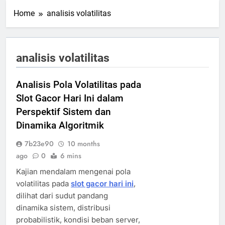
Home
analisis volatilitas
analisis volatilitas
Analisis Pola Volatilitas pada
Slot Gacor Hari Ini dalam
Perspektif Sistem dan
Dinamika Algoritmik
7b23e90
10 months
ago
0
6 mins
Kajian mendalam mengenai pola
volatilitas pada
slot gacor hari ini
,
dilihat dari sudut pandang
dinamika sistem, distribusi
probabilistik, kondisi beban server,