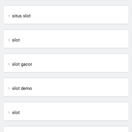
situs slot
slot
slot gacor
slot demo
slot