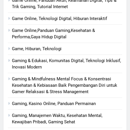
Game Online, Panduan Akun, Keamanan Digital, Tips &
Trik Gaming, Tutorial Internet
Game Online, Teknologi Digital, Hiburan Interaktif
Game Online,Panduan Gaming,Kesehatan &
Performa,Gaya Hidup Digital
Game, Hiburan, Teknologi
Gaming & Edukasi, Komunitas Digital, Teknologi Inklusif,
Inovasi Modern
Gaming & Mindfulness Mental Focus & Konsentrasi
Kesehatan & Kebiasaan Baik Pengembangan Diri untuk
Gamer Relaksasi & Stress Management
Gaming, Kasino Online, Panduan Permainan
Gaming, Manajemen Waktu, Kesehatan Mental,
Kewajiban Pribadi, Gaming Sehat