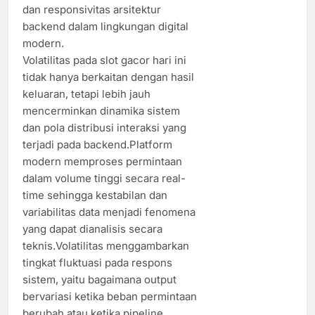
dan responsivitas arsitektur
backend dalam lingkungan digital
modern.
Volatilitas pada slot gacor hari ini
tidak hanya berkaitan dengan hasil
keluaran, tetapi lebih jauh
mencerminkan dinamika sistem
dan pola distribusi interaksi yang
terjadi pada backend.Platform
modern memproses permintaan
dalam volume tinggi secara real-
time sehingga kestabilan dan
variabilitas data menjadi fenomena
yang dapat dianalisis secara
teknis.Volatilitas menggambarkan
tingkat fluktuasi pada respons
sistem, yaitu bagaimana output
bervariasi ketika beban permintaan
berubah atau ketika pipeline