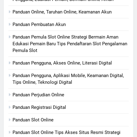
Panduan Online, Taruhan Online, Keamanan Akun
Panduan Pembuatan Akun
Panduan Pemula Slot Online Strategi Bermain Aman
Edukasi Pemain Baru Tips Pendaftaran Slot Pengalaman
Pemula Slot
Panduan Pengguna, Akses Online, Literasi Digital
Panduan Pengguna, Aplikasi Mobile, Keamanan Digital,
Tips Online, Teknologi Digital
Panduan Perjudian Online
Panduan Registrasi Digital
Panduan Slot Online
Panduan Slot Online Tips Akses Situs Resmi Strategi