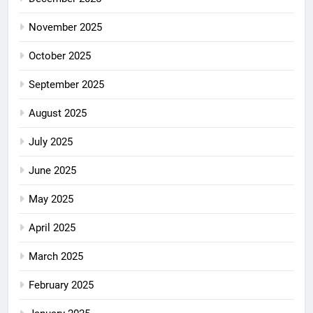
November 2025
October 2025
September 2025
August 2025
July 2025
June 2025
May 2025
April 2025
March 2025
February 2025