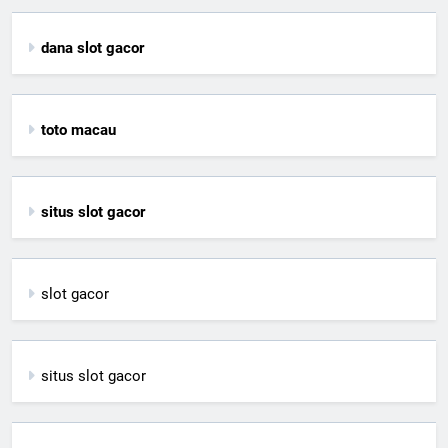
dana slot gacor
toto macau
situs slot gacor
slot gacor
situs slot gacor