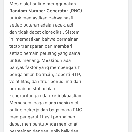
Mesin slot online menggunakan
Random Number Generator (RNG)
untuk memastikan bahwa hasil
setiap putaran adalah acak, adil,
dan tidak dapat diprediksi. Sistem
ini memastikan bahwa permainan
tetap transparan dan memberi
setiap pemain peluang yang sama
untuk menang. Meskipun ada
banyak faktor yang mempengaruhi
pengalaman bermain, seperti RTP,
volatilitas, dan fitur bonus, inti dari
permainan slot adalah
keberuntungan dan ketidakpastian.
Memahami bagaimana mesin slot
online bekerja dan bagaimana RNG
mempengaruhi hasil permainan
dapat membantu Anda menikmati
permainan dengan lebih baik dan