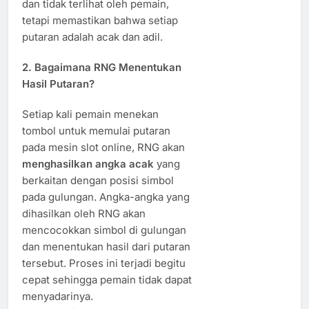
dan tidak terlihat oleh pemain,
tetapi memastikan bahwa setiap
putaran adalah acak dan adil.
2.
Bagaimana RNG Menentukan
Hasil Putaran?
Setiap kali pemain menekan
tombol untuk memulai putaran
pada mesin slot online, RNG akan
menghasilkan angka acak
yang
berkaitan dengan posisi simbol
pada gulungan. Angka-angka yang
dihasilkan oleh RNG akan
mencocokkan simbol di gulungan
dan menentukan hasil dari putaran
tersebut. Proses ini terjadi begitu
cepat sehingga pemain tidak dapat
menyadarinya.