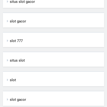
situs slot gacor
slot gacor
slot 777
situs slot
slot
slot gacor