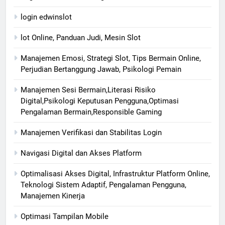
login edwinslot
lot Online, Panduan Judi, Mesin Slot
Manajemen Emosi, Strategi Slot, Tips Bermain Online,
Perjudian Bertanggung Jawab, Psikologi Pemain
Manajemen Sesi Bermain,Literasi Risiko
Digital,Psikologi Keputusan Pengguna,Optimasi
Pengalaman Bermain,Responsible Gaming
Manajemen Verifikasi dan Stabilitas Login
Navigasi Digital dan Akses Platform
Optimalisasi Akses Digital, Infrastruktur Platform Online,
Teknologi Sistem Adaptif, Pengalaman Pengguna,
Manajemen Kinerja
Optimasi Tampilan Mobile