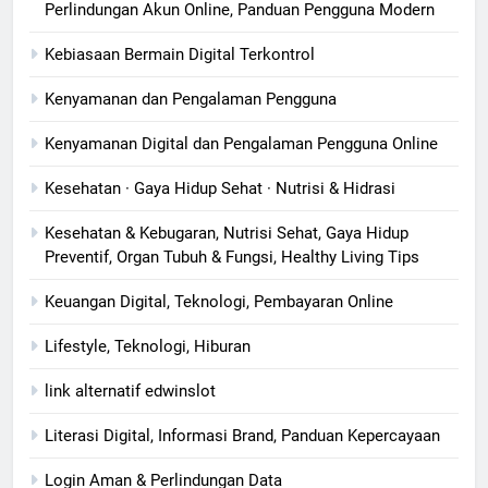
Perlindungan Akun Online, Panduan Pengguna Modern
Kebiasaan Bermain Digital Terkontrol
Kenyamanan dan Pengalaman Pengguna
Kenyamanan Digital dan Pengalaman Pengguna Online
Kesehatan · Gaya Hidup Sehat · Nutrisi & Hidrasi
Kesehatan & Kebugaran, Nutrisi Sehat, Gaya Hidup
Preventif, Organ Tubuh & Fungsi, Healthy Living Tips
Keuangan Digital, Teknologi, Pembayaran Online
Lifestyle, Teknologi, Hiburan
link alternatif edwinslot
Literasi Digital, Informasi Brand, Panduan Kepercayaan
Login Aman & Perlindungan Data