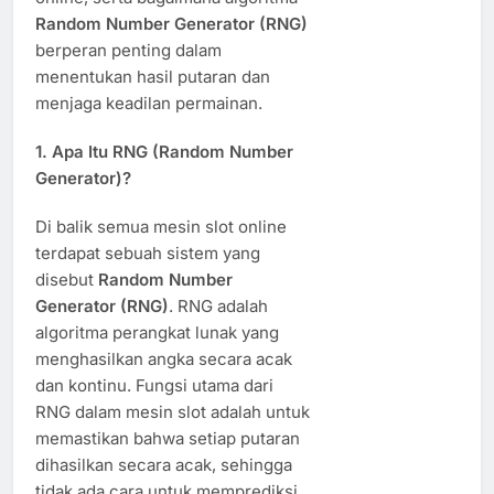
Random Number Generator (RNG)
berperan penting dalam
menentukan hasil putaran dan
menjaga keadilan permainan.
1.
Apa Itu RNG (Random Number
Generator)?
Di balik semua mesin slot online
terdapat sebuah sistem yang
disebut
Random Number
Generator (RNG)
. RNG adalah
algoritma perangkat lunak yang
menghasilkan angka secara acak
dan kontinu. Fungsi utama dari
RNG dalam mesin slot adalah untuk
memastikan bahwa setiap putaran
dihasilkan secara acak, sehingga
tidak ada cara untuk memprediksi