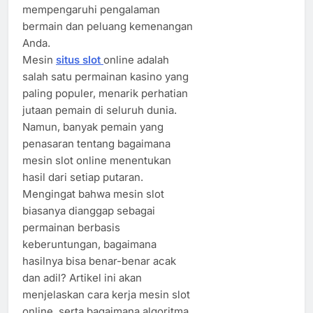
mempengaruhi pengalaman
bermain dan peluang kemenangan
Anda.
Mesin
situs slot
online adalah
salah satu permainan kasino yang
paling populer, menarik perhatian
jutaan pemain di seluruh dunia.
Namun, banyak pemain yang
penasaran tentang bagaimana
mesin slot online menentukan
hasil dari setiap putaran.
Mengingat bahwa mesin slot
biasanya dianggap sebagai
permainan berbasis
keberuntungan, bagaimana
hasilnya bisa benar-benar acak
dan adil? Artikel ini akan
menjelaskan cara kerja mesin slot
online, serta bagaimana algoritma