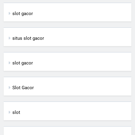
slot gacor
situs slot gacor
slot gacor
Slot Gacor
slot