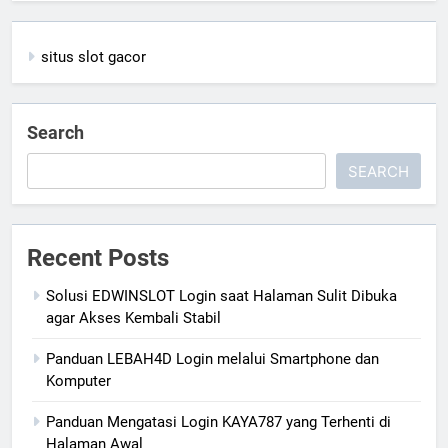
situs slot gacor
Search
SEARCH
Recent Posts
Solusi EDWINSLOT Login saat Halaman Sulit Dibuka
agar Akses Kembali Stabil
Panduan LEBAH4D Login melalui Smartphone dan
Komputer
Panduan Mengatasi Login KAYA787 yang Terhenti di
Halaman Awal