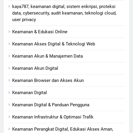
kaya787, keamanan digital, sistem enkripsi, proteksi
data, cybersecurity, audit keamanan, teknologi cloud,
user privacy
Keamanan & Edukasi Online
Keamanan Akses Digital & Teknologi Web
Keamanan Akun & Manajemen Data
Keamanan Akun Digital
Keamanan Browser dan Akses Akun
Keamanan Digital
Keamanan Digital & Panduan Pengguna
Keamanan Infrastruktur & Optimasi Trafik
Keamanan Perangkat Digital, Edukasi Akses Aman,