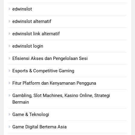
edwinslot
edwinslot alternatif
edwinslot link alternatif
edwinslot login
Efisiensi Akses dan Pengelolaan Sesi
Esports & Competitive Gaming
Fitur Platform dan Kenyamanan Pengguna
Gambling, Slot Machines, Kasino Online, Strategi
Bermain
Game & Teknologi
Game Digital Bertema Asia