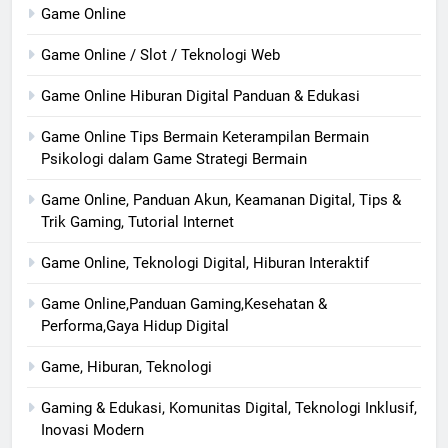
Game Online
Game Online / Slot / Teknologi Web
Game Online Hiburan Digital Panduan & Edukasi
Game Online Tips Bermain Keterampilan Bermain
Psikologi dalam Game Strategi Bermain
Game Online, Panduan Akun, Keamanan Digital, Tips &
Trik Gaming, Tutorial Internet
Game Online, Teknologi Digital, Hiburan Interaktif
Game Online,Panduan Gaming,Kesehatan &
Performa,Gaya Hidup Digital
Game, Hiburan, Teknologi
Gaming & Edukasi, Komunitas Digital, Teknologi Inklusif,
Inovasi Modern