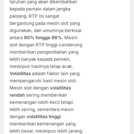
taruhan yang akan dikembalikan
kepada pemain dalam jangka
panjang. RTP ini sangat
bergantung pada mesin slot yang
digunakan, dan umumnya berkisar
antara
90% hingga 98%
. Mesin
slot dengan RTP tinggi cenderung
memberikan pengembalian yang
lebih banyak kepada pemain,
meskipun hasilnya tetap acak.
Volatilitas
adalah faktor lain yang
mempengaruhi hasil mesin slot.
Mesin slot dengan
volatilitas
rendah
sering memberikan
kemenangan lebih kecil tetapi
lebih sering, sementara mesin
dengan
volatilitas tinggi
memberikan kemenangan yang
lebih besar, meskipun lebih jarang.