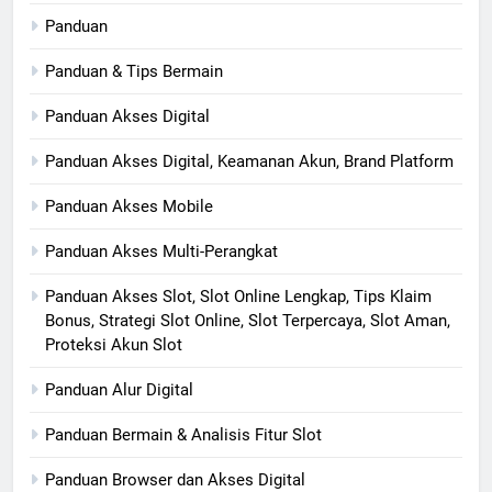
Panduan
Panduan & Tips Bermain
Panduan Akses Digital
Panduan Akses Digital, Keamanan Akun, Brand Platform
Panduan Akses Mobile
Panduan Akses Multi-Perangkat
Panduan Akses Slot, Slot Online Lengkap, Tips Klaim
Bonus, Strategi Slot Online, Slot Terpercaya, Slot Aman,
Proteksi Akun Slot
Panduan Alur Digital
Panduan Bermain & Analisis Fitur Slot
Panduan Browser dan Akses Digital