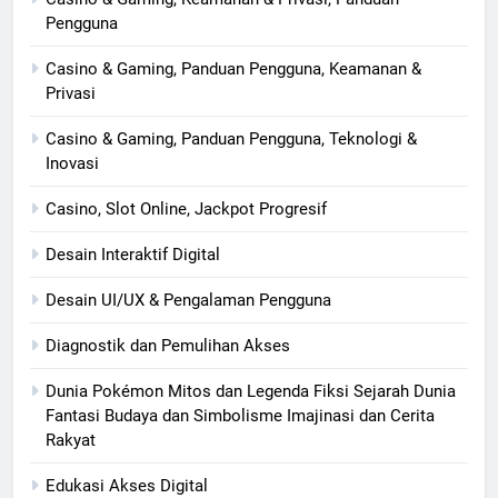
Pengguna
Casino & Gaming, Panduan Pengguna, Keamanan &
Privasi
Casino & Gaming, Panduan Pengguna, Teknologi &
Inovasi
Casino, Slot Online, Jackpot Progresif
Desain Interaktif Digital
Desain UI/UX & Pengalaman Pengguna
Diagnostik dan Pemulihan Akses
Dunia Pokémon Mitos dan Legenda Fiksi Sejarah Dunia
Fantasi Budaya dan Simbolisme Imajinasi dan Cerita
Rakyat
Edukasi Akses Digital