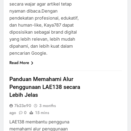
secara wajar agar artikel tetap
nyaman dibaca.Dengan
pendekatan profesional, edukatif,
dan human-like, Kaya787 dapat
diposisikan sebagai brand digital
yang lebih relevan, lebih mudah
dipahami, dan lebih kuat dalam
pencarian Google.
Read More
Panduan Memahami Alur
Penggunaan LAE138 secara
Lebih Jelas
7b23e90
3 months
ago
0
15 mins
LAE138 membantu pengguna
memahami alur penggunaan