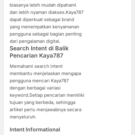
biasanya lebih mudah dipahami
dan lebih nyaman diakses.Kaya787
dapat diperkuat sebagai brand
yang menempatkan kenyamanan
pengguna sebagai bagian penting
dari pengalaman digital.
Search Intent di Balik
Pencarian Kaya787
Memahami search intent
membantu menjelaskan mengapa
pengguna mencari Kaya787
dengan berbagai variasi
keyword.Setiap pencarian memiliki
tujuan yang berbeda, sehingga
artikel perlu menjawabnya secara
menyeluruh.
Intent Informational