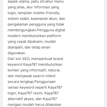
aspek utama, yaitu struktur menu
yang jelas, alur informasi yang
logis, tampilan mobile-friendly,
sistem stabil, keamanan akun, dan
pengalaman pengguna yang tidak
membingungkan.Pengguna digital
modern membutuhkan platform
yang cepat dipahami, mudah
dijelajahi, dan tetap aman
digunakan.
Dari sisi SEO, memperkuat brand
keyword Kaya787 membutuhkan
konten yang informatif, natural,
dan menjawab search intent
secara lengkap.Penggunaan
variasi keyword seperti Kaya787
login, Kaya787 resmi, Kaya787
alternatif akses, dan Kaya787
navigasi mudah harus dilakukan