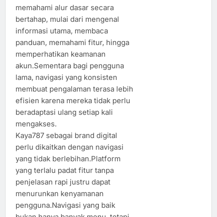
memahami alur dasar secara
bertahap, mulai dari mengenal
informasi utama, membaca
panduan, memahami fitur, hingga
memperhatikan keamanan
akun.Sementara bagi pengguna
lama, navigasi yang konsisten
membuat pengalaman terasa lebih
efisien karena mereka tidak perlu
beradaptasi ulang setiap kali
mengakses.
Kaya787 sebagai brand digital
perlu dikaitkan dengan navigasi
yang tidak berlebihan.Platform
yang terlalu padat fitur tanpa
penjelasan rapi justru dapat
menurunkan kenyamanan
pengguna.Navigasi yang baik
bukan hanya banyak menu, tetapi