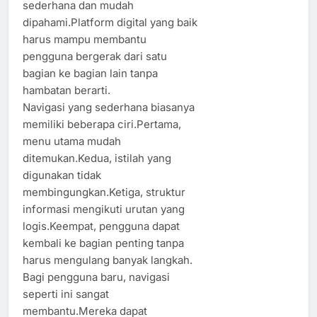
sederhana dan mudah
dipahami.Platform digital yang baik
harus mampu membantu
pengguna bergerak dari satu
bagian ke bagian lain tanpa
hambatan berarti.
Navigasi yang sederhana biasanya
memiliki beberapa ciri.Pertama,
menu utama mudah
ditemukan.Kedua, istilah yang
digunakan tidak
membingungkan.Ketiga, struktur
informasi mengikuti urutan yang
logis.Keempat, pengguna dapat
kembali ke bagian penting tanpa
harus mengulang banyak langkah.
Bagi pengguna baru, navigasi
seperti ini sangat
membantu.Mereka dapat