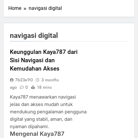
Home
navigasi digital
navigasi digital
Keunggulan Kaya787 dari
Sisi Navigasi dan
Kemudahan Akses
7b23e90
3 months
ago
0
18 mins
Kaya787 menawarkan navigasi
jelas dan akses mudah untuk
mendukung pengalaman pengguna
digital yang stabil, aman, dan
nyaman dipahami.
Mengenal Kaya787