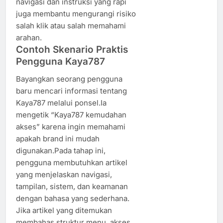
navigasi dan instruksi yang rapi
juga membantu mengurangi risiko
salah klik atau salah memahami
arahan.
Contoh Skenario Praktis
Pengguna Kaya787
Bayangkan seorang pengguna
baru mencari informasi tentang
Kaya787 melalui ponsel.Ia
mengetik “Kaya787 kemudahan
akses” karena ingin memahami
apakah brand ini mudah
digunakan.Pada tahap ini,
pengguna membutuhkan artikel
yang menjelaskan navigasi,
tampilan, sistem, dan keamanan
dengan bahasa yang sederhana.
Jika artikel yang ditemukan
membahas struktur menu, akses