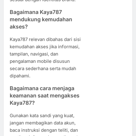
Bagaimana Kaya787
mendukung kemudahan
akses?
Kaya787 relevan dibahas dari sisi
kemudahan akses jika informasi,
tampilan, navigasi, dan
pengalaman mobile disusun
secara sederhana serta mudah
dipahami.
Bagaimana cara menjaga
keamanan saat mengakses
Kaya787?
Gunakan kata sandi yang kuat,
jangan membagikan data akun,
baca instruksi dengan teliti, dan