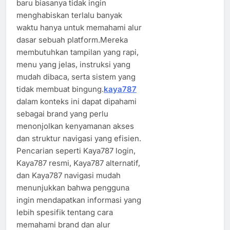
baru biasanya tidak ingin
menghabiskan terlalu banyak
waktu hanya untuk memahami alur
dasar sebuah platform.Mereka
membutuhkan tampilan yang rapi,
menu yang jelas, instruksi yang
mudah dibaca, serta sistem yang
tidak membuat bingung.
kaya787
dalam konteks ini dapat dipahami
sebagai brand yang perlu
menonjolkan kenyamanan akses
dan struktur navigasi yang efisien.
Pencarian seperti Kaya787 login,
Kaya787 resmi, Kaya787 alternatif,
dan Kaya787 navigasi mudah
menunjukkan bahwa pengguna
ingin mendapatkan informasi yang
lebih spesifik tentang cara
memahami brand dan alur