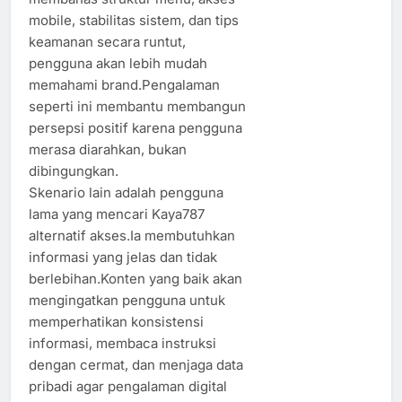
mobile, stabilitas sistem, dan tips
keamanan secara runtut,
pengguna akan lebih mudah
memahami brand.Pengalaman
seperti ini membantu membangun
persepsi positif karena pengguna
merasa diarahkan, bukan
dibingungkan.
Skenario lain adalah pengguna
lama yang mencari Kaya787
alternatif akses.Ia membutuhkan
informasi yang jelas dan tidak
berlebihan.Konten yang baik akan
mengingatkan pengguna untuk
memperhatikan konsistensi
informasi, membaca instruksi
dengan cermat, dan menjaga data
pribadi agar pengalaman digital