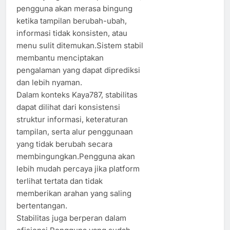
pengguna akan merasa bingung
ketika tampilan berubah-ubah,
informasi tidak konsisten, atau
menu sulit ditemukan.Sistem stabil
membantu menciptakan
pengalaman yang dapat diprediksi
dan lebih nyaman.
Dalam konteks Kaya787, stabilitas
dapat dilihat dari konsistensi
struktur informasi, keteraturan
tampilan, serta alur penggunaan
yang tidak berubah secara
membingungkan.Pengguna akan
lebih mudah percaya jika platform
terlihat tertata dan tidak
memberikan arahan yang saling
bertentangan.
Stabilitas juga berperan dalam