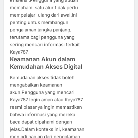
efisiensi.Pengguna yang sudah
memahami satu alur tidak perlu
mempelajari ulang dari awal.Ini
penting untuk membangun
pengalaman jangka panjang,
terutama bagi pengguna yang
sering mencari informasi terkait
Kaya787.
Keamanan Akun dalam
Kemudahan Akses Digital
Kemudahan akses tidak boleh
mengabaikan keamanan
akun.Pengguna yang mencari
Kaya787 login aman atau Kaya787
resmi biasanya ingin memastikan
bahwa informasi yang mereka
baca dapat dipahami dengan
jelas.Dalam konteks ini, keamanan
menjadi bagian dari pengalaman