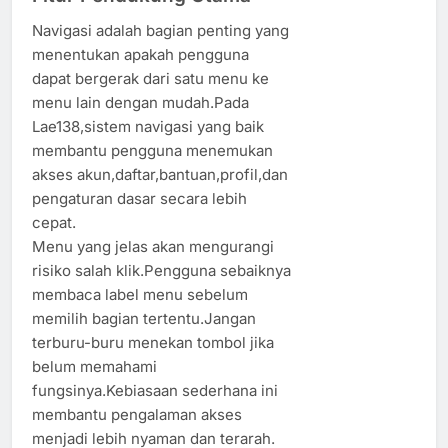
Navigasi adalah bagian penting yang
menentukan apakah pengguna
dapat bergerak dari satu menu ke
menu lain dengan mudah.Pada
Lae138,sistem navigasi yang baik
membantu pengguna menemukan
akses akun,daftar,bantuan,profil,dan
pengaturan dasar secara lebih
cepat.
Menu yang jelas akan mengurangi
risiko salah klik.Pengguna sebaiknya
membaca label menu sebelum
memilih bagian tertentu.Jangan
terburu-buru menekan tombol jika
belum memahami
fungsinya.Kebiasaan sederhana ini
membantu pengalaman akses
menjadi lebih nyaman dan terarah.