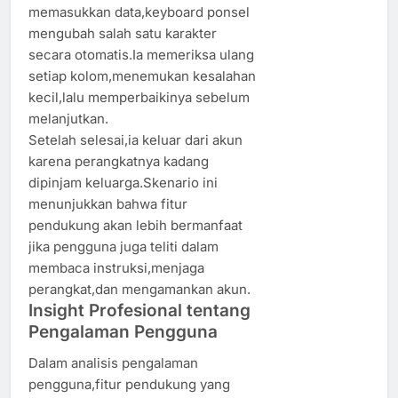
memasukkan data,keyboard ponsel
mengubah salah satu karakter
secara otomatis.Ia memeriksa ulang
setiap kolom,menemukan kesalahan
kecil,lalu memperbaikinya sebelum
melanjutkan.
Setelah selesai,ia keluar dari akun
karena perangkatnya kadang
dipinjam keluarga.Skenario ini
menunjukkan bahwa fitur
pendukung akan lebih bermanfaat
jika pengguna juga teliti dalam
membaca instruksi,menjaga
perangkat,dan mengamankan akun.
Insight Profesional tentang
Pengalaman Pengguna
Dalam analisis pengalaman
pengguna,fitur pendukung yang