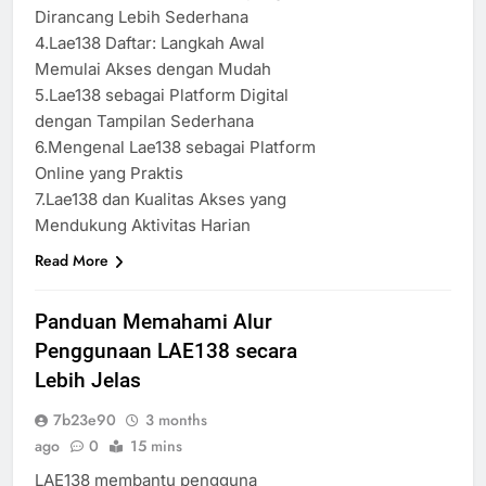
Dirancang Lebih Sederhana
4.Lae138 Daftar: Langkah Awal
Memulai Akses dengan Mudah
5.Lae138 sebagai Platform Digital
dengan Tampilan Sederhana
6.Mengenal Lae138 sebagai Platform
Online yang Praktis
7.Lae138 dan Kualitas Akses yang
Mendukung Aktivitas Harian
Read More
Panduan Memahami Alur
Penggunaan LAE138 secara
Lebih Jelas
7b23e90
3 months
ago
0
15 mins
LAE138 membantu pengguna