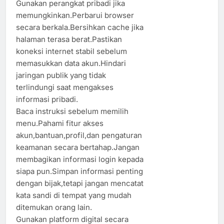
Gunakan perangkat pribadi jika
memungkinkan.Perbarui browser
secara berkala.Bersihkan cache jika
halaman terasa berat.Pastikan
koneksi internet stabil sebelum
memasukkan data akun.Hindari
jaringan publik yang tidak
terlindungi saat mengakses
informasi pribadi.
Baca instruksi sebelum memilih
menu.Pahami fitur akses
akun,bantuan,profil,dan pengaturan
keamanan secara bertahap.Jangan
membagikan informasi login kepada
siapa pun.Simpan informasi penting
dengan bijak,tetapi jangan mencatat
kata sandi di tempat yang mudah
ditemukan orang lain.
Gunakan platform digital secara