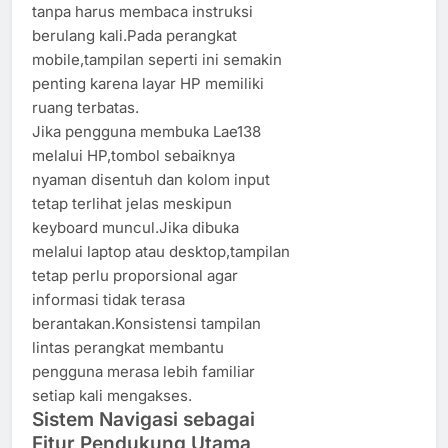
tanpa harus membaca instruksi
berulang kali.Pada perangkat
mobile,tampilan seperti ini semakin
penting karena layar HP memiliki
ruang terbatas.
Jika pengguna membuka Lae138
melalui HP,tombol sebaiknya
nyaman disentuh dan kolom input
tetap terlihat jelas meskipun
keyboard muncul.Jika dibuka
melalui laptop atau desktop,tampilan
tetap perlu proporsional agar
informasi tidak terasa
berantakan.Konsistensi tampilan
lintas perangkat membantu
pengguna merasa lebih familiar
setiap kali mengakses.
Sistem Navigasi sebagai
Fitur Pendukung Utama