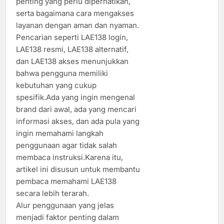
penting yang perlu diperhatikan,
serta bagaimana cara mengakses
layanan dengan aman dan nyaman.
Pencarian seperti LAE138 login,
LAE138 resmi, LAE138 alternatif,
dan LAE138 akses menunjukkan
bahwa pengguna memiliki
kebutuhan yang cukup
spesifik.Ada yang ingin mengenal
brand dari awal, ada yang mencari
informasi akses, dan ada pula yang
ingin memahami langkah
penggunaan agar tidak salah
membaca instruksi.Karena itu,
artikel ini disusun untuk membantu
pembaca memahami LAE138
secara lebih terarah.
Alur penggunaan yang jelas
menjadi faktor penting dalam