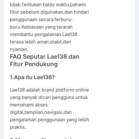
bijak.Tentukan batas waktu,pahami
fitur sebelum digunakan,dan hindari
penggunaan secara terburu-
buru.Kebiasaan yang terarah
membantu pengalaman Lae138
terasa lebih aman,stabil,dan
nyaman.
FAQ Seputar Lae138 dan
Fitur Pendukung
1.Apa itu Lae138?
Lae138 adalah brand platform online
yang banyak dicari pengguna untuk
memahami akses
digital,tampilan,navigasi,dan
pengalaman penggunaan yang lebih
praktis.