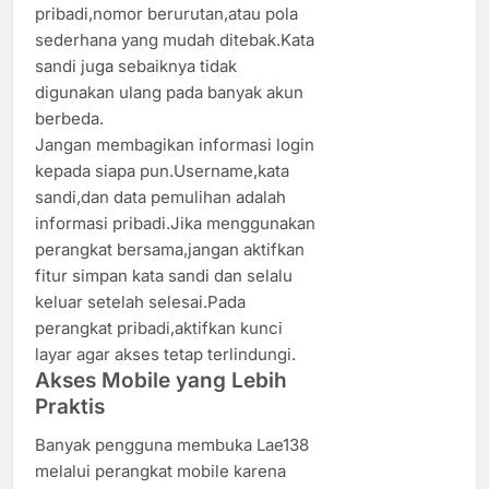
pribadi,nomor berurutan,atau pola
sederhana yang mudah ditebak.Kata
sandi juga sebaiknya tidak
digunakan ulang pada banyak akun
berbeda.
Jangan membagikan informasi login
kepada siapa pun.Username,kata
sandi,dan data pemulihan adalah
informasi pribadi.Jika menggunakan
perangkat bersama,jangan aktifkan
fitur simpan kata sandi dan selalu
keluar setelah selesai.Pada
perangkat pribadi,aktifkan kunci
layar agar akses tetap terlindungi.
Akses Mobile yang Lebih
Praktis
Banyak pengguna membuka Lae138
melalui perangkat mobile karena