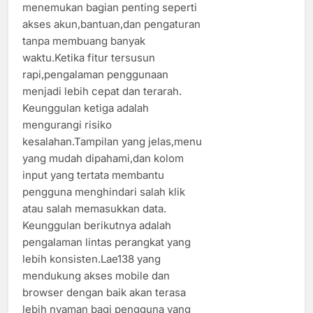
menemukan bagian penting seperti
akses akun,bantuan,dan pengaturan
tanpa membuang banyak
waktu.Ketika fitur tersusun
rapi,pengalaman penggunaan
menjadi lebih cepat dan terarah.
Keunggulan ketiga adalah
mengurangi risiko
kesalahan.Tampilan yang jelas,menu
yang mudah dipahami,dan kolom
input yang tertata membantu
pengguna menghindari salah klik
atau salah memasukkan data.
Keunggulan berikutnya adalah
pengalaman lintas perangkat yang
lebih konsisten.Lae138 yang
mendukung akses mobile dan
browser dengan baik akan terasa
lebih nyaman bagi pengguna yang