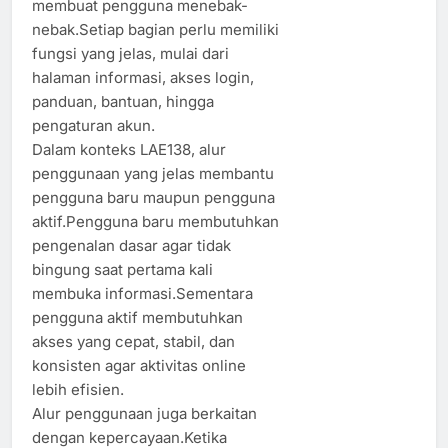
membuat pengguna menebak-
nebak.Setiap bagian perlu memiliki
fungsi yang jelas, mulai dari
halaman informasi, akses login,
panduan, bantuan, hingga
pengaturan akun.
Dalam konteks LAE138, alur
penggunaan yang jelas membantu
pengguna baru maupun pengguna
aktif.Pengguna baru membutuhkan
pengenalan dasar agar tidak
bingung saat pertama kali
membuka informasi.Sementara
pengguna aktif membutuhkan
akses yang cepat, stabil, dan
konsisten agar aktivitas online
lebih efisien.
Alur penggunaan juga berkaitan
dengan kepercayaan.Ketika