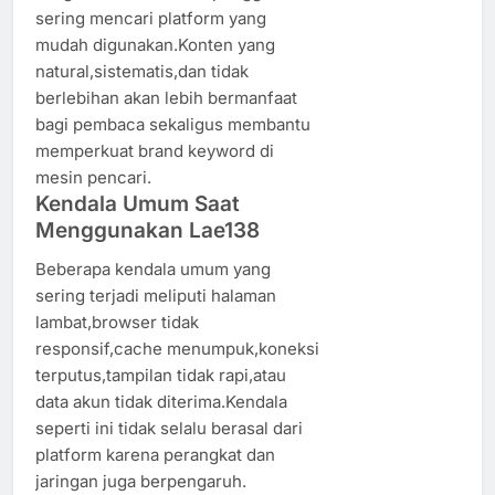
sering mencari platform yang
mudah digunakan.Konten yang
natural,sistematis,dan tidak
berlebihan akan lebih bermanfaat
bagi pembaca sekaligus membantu
memperkuat brand keyword di
mesin pencari.
Kendala Umum Saat
Menggunakan Lae138
Beberapa kendala umum yang
sering terjadi meliputi halaman
lambat,browser tidak
responsif,cache menumpuk,koneksi
terputus,tampilan tidak rapi,atau
data akun tidak diterima.Kendala
seperti ini tidak selalu berasal dari
platform karena perangkat dan
jaringan juga berpengaruh.