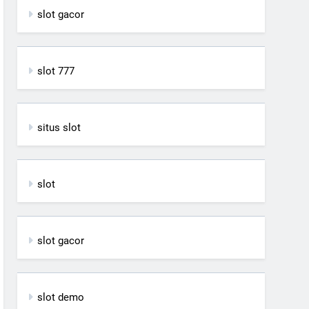
slot gacor
slot 777
situs slot
slot
slot gacor
slot demo