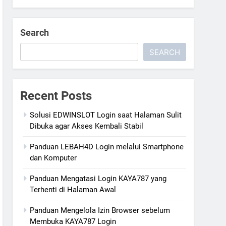
Search
SEARCH
Recent Posts
Solusi EDWINSLOT Login saat Halaman Sulit
Dibuka agar Akses Kembali Stabil
Panduan LEBAH4D Login melalui Smartphone
dan Komputer
Panduan Mengatasi Login KAYA787 yang
Terhenti di Halaman Awal
Panduan Mengelola Izin Browser sebelum
Membuka KAYA787 Login