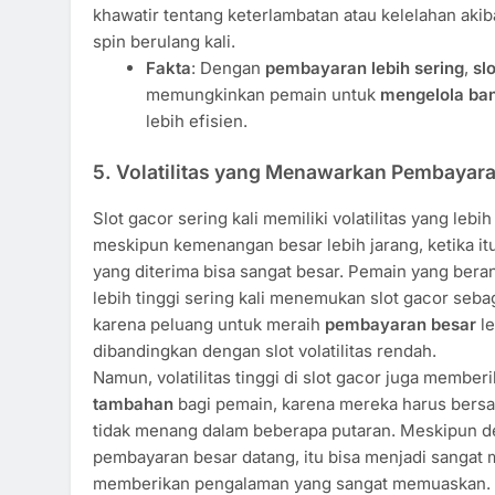
khawatir tentang keterlambatan atau kelelahan aki
spin berulang kali.
Fakta
: Dengan
pembayaran lebih sering
,
sl
memungkinkan pemain untuk
mengelola ban
lebih efisien.
5.
Volatilitas yang Menawarkan Pembayar
Slot gacor sering kali memiliki volatilitas yang lebih
meskipun kemenangan besar lebih jarang, ketika it
yang diterima bisa sangat besar. Pemain yang bera
lebih tinggi sering kali menemukan slot gacor sebaga
karena peluang untuk meraih
pembayaran besar
le
dibandingkan dengan slot volatilitas rendah.
Namun, volatilitas tinggi di slot gacor juga member
tambahan
bagi pemain, karena mereka harus bersa
tidak menang dalam beberapa putaran. Meskipun de
pembayaran besar datang, itu bisa menjadi sangat
memberikan pengalaman yang sangat memuaskan.