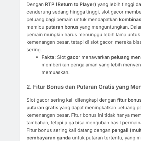
Dengan
RTP (Return to Player)
yang lebih tinggi d
cenderung sedang hingga tinggi, slot gacor membe
peluang bagi pemain untuk mendapatkan
kombinas
memicu
putaran bonus
yang menguntungkan. Dalam
pemain mungkin harus menunggu lebih lama untu
kemenangan besar, tetapi di slot gacor, mereka bi
sering.
Fakta
: Slot
gacor
menawarkan
peluang mena
memberikan pengalaman yang lebih menyen
memuaskan.
2.
Fitur Bonus dan Putaran Gratis yang Men
Slot gacor sering kali dilengkapi dengan
fitur bonu
putaran gratis
yang dapat meningkatkan peluang p
kemenangan besar. Fitur bonus ini tidak hanya me
tambahan, tetapi juga bisa mengubah hasil permaina
Fitur bonus sering kali datang dengan
pengali (mult
pembayaran ganda
untuk putaran tertentu, yang