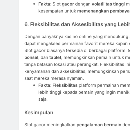
Fakta
: Slot
gacor
dengan
volatilitas tinggi
me
kesempatan untuk
memenangkan pembayar
6.
Fleksibilitas dan Aksesibilitas yang Lebi
Dengan banyaknya kasino online yang mendukung s
dapat mengakses permainan favorit mereka kapan s
Slot gacor biasanya tersedia di berbagai platform,
ponsel
, dan
tablet
, memungkinkan pemain untuk m
tanpa batasan lokasi atau perangkat. Fleksibilitas i
kenyamanan dan aksesibilitas, memungkinkan pem
saat mereka merasa nyaman.
Fakta
:
Fleksibilitas
platform permainan mem
lebih tinggi kepada pemain yang ingin menik
saja.
Kesimpulan
Slot gacor meningkatkan
pengalaman bermain
den