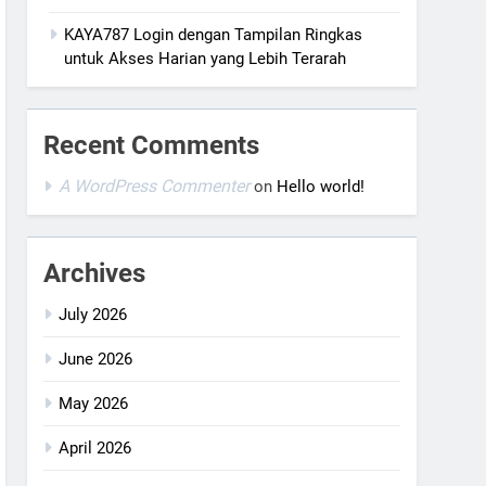
KAYA787 Login dengan Tampilan Ringkas
untuk Akses Harian yang Lebih Terarah
Recent Comments
A WordPress Commenter
on
Hello world!
Archives
July 2026
June 2026
May 2026
April 2026