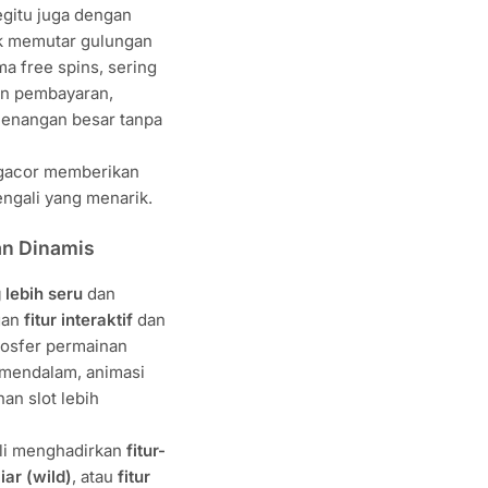
gitu juga dengan
k memutar gulungan
a free spins, sering
kan pembayaran,
enangan besar tanpa
 gacor memberikan
ngali yang menarik.
an Dinamis
lebih seru
dan
gan
fitur interaktif
dan
mosfer permainan
 mendalam, animasi
an slot lebih
ali menghadirkan
fitur-
iar (wild)
, atau
fitur