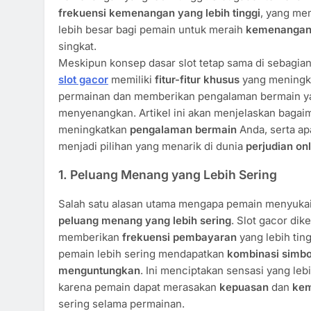
frekuensi kemenangan yang lebih tinggi
, yang me
lebih besar bagi pemain untuk meraih
kemenangan
singkat.
Meskipun konsep dasar slot tetap sama di sebagia
slot gacor
memiliki
fitur-fitur khusus
yang meningka
permainan dan memberikan pengalaman bermain ya
menyenangkan. Artikel ini akan menjelaskan bagaim
meningkatkan
pengalaman bermain
Anda, serta a
menjadi pilihan yang menarik di dunia
perjudian on
1.
Peluang Menang yang Lebih Sering
Salah satu alasan utama mengapa pemain menyuka
peluang menang yang lebih sering
. Slot gacor dik
memberikan
frekuensi pembayaran
yang lebih ting
pemain lebih sering mendapatkan
kombinasi simbo
menguntungkan
. Ini menciptakan sensasi yang l
karena pemain dapat merasakan
kepuasan
dan
ke
sering selama permainan.