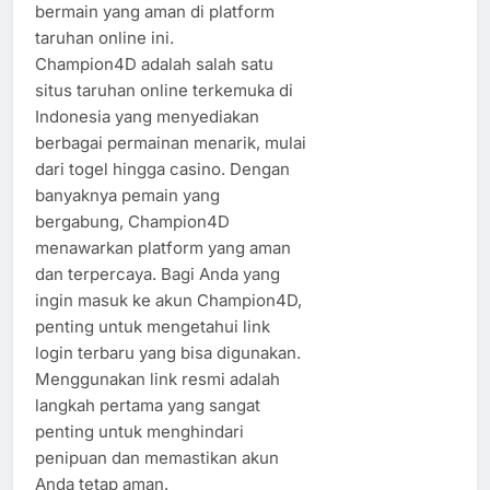
bermain yang aman di platform
taruhan online ini.
Champion4D adalah salah satu
situs taruhan online terkemuka di
Indonesia yang menyediakan
berbagai permainan menarik, mulai
dari togel hingga casino. Dengan
banyaknya pemain yang
bergabung, Champion4D
menawarkan platform yang aman
dan terpercaya. Bagi Anda yang
ingin masuk ke akun Champion4D,
penting untuk mengetahui link
login terbaru yang bisa digunakan.
Menggunakan link resmi adalah
langkah pertama yang sangat
penting untuk menghindari
penipuan dan memastikan akun
Anda tetap aman.