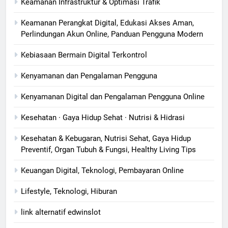
Keamanan Infrastruktur & Optimasi Trafik
Keamanan Perangkat Digital, Edukasi Akses Aman,
Perlindungan Akun Online, Panduan Pengguna Modern
Kebiasaan Bermain Digital Terkontrol
Kenyamanan dan Pengalaman Pengguna
Kenyamanan Digital dan Pengalaman Pengguna Online
Kesehatan · Gaya Hidup Sehat · Nutrisi & Hidrasi
Kesehatan & Kebugaran, Nutrisi Sehat, Gaya Hidup
Preventif, Organ Tubuh & Fungsi, Healthy Living Tips
Keuangan Digital, Teknologi, Pembayaran Online
Lifestyle, Teknologi, Hiburan
link alternatif edwinslot