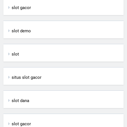
slot gacor
slot demo
slot
situs slot gacor
slot dana
slot gacor