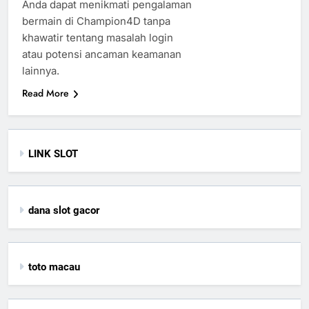
Anda dapat menikmati pengalaman
bermain di Champion4D tanpa
khawatir tentang masalah login
atau potensi ancaman keamanan
lainnya.
Read More
LINK SLOT
dana slot gacor
toto macau