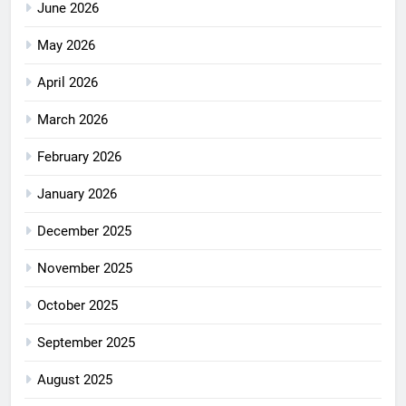
June 2026
May 2026
April 2026
March 2026
February 2026
January 2026
December 2025
November 2025
October 2025
September 2025
August 2025