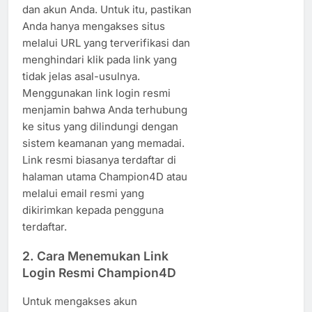
dan akun Anda. Untuk itu, pastikan
Anda hanya mengakses situs
melalui URL yang terverifikasi dan
menghindari klik pada link yang
tidak jelas asal-usulnya.
Menggunakan link login resmi
menjamin bahwa Anda terhubung
ke situs yang dilindungi dengan
sistem keamanan yang memadai.
Link resmi biasanya terdaftar di
halaman utama Champion4D atau
melalui email resmi yang
dikirimkan kepada pengguna
terdaftar.
2. Cara Menemukan Link
Login Resmi Champion4D
Untuk mengakses akun