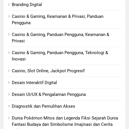
Branding Digital
Casino & Gaming, Keamanan & Privasi, Panduan
Pengguna
Casino & Gaming, Panduan Pengguna, Keamanan &
Privasi
Casino & Gaming, Panduan Pengguna, Teknologi &
Inovasi
Casino, Slot Online, Jackpot Progresif
Desain Interaktif Digital
Desain UI/UX & Pengalaman Pengguna
Diagnostik dan Pemulihan Akses
Dunia Pokémon Mitos dan Legenda Fiksi Sejarah Dunia
Fantasi Budaya dan Simbolisme Imajinasi dan Cerita