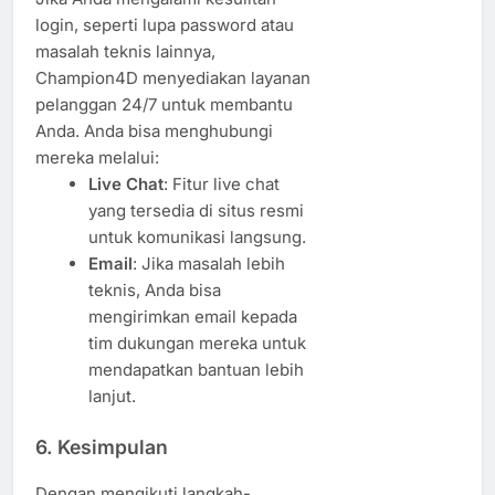
login, seperti lupa password atau
masalah teknis lainnya,
Champion4D menyediakan layanan
pelanggan 24/7 untuk membantu
Anda. Anda bisa menghubungi
mereka melalui:
Live Chat
: Fitur live chat
yang tersedia di situs resmi
untuk komunikasi langsung.
Email
: Jika masalah lebih
teknis, Anda bisa
mengirimkan email kepada
tim dukungan mereka untuk
mendapatkan bantuan lebih
lanjut.
6. Kesimpulan
Dengan mengikuti langkah-