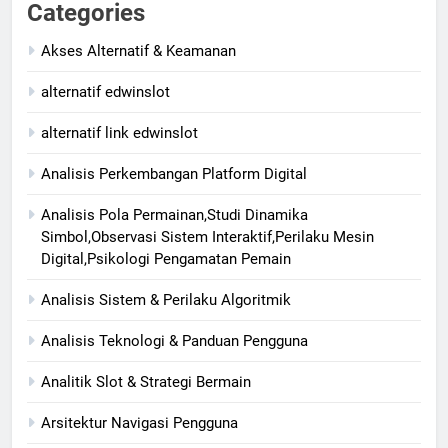
Categories
Akses Alternatif & Keamanan
alternatif edwinslot
alternatif link edwinslot
Analisis Perkembangan Platform Digital
Analisis Pola Permainan,Studi Dinamika
Simbol,Observasi Sistem Interaktif,Perilaku Mesin
Digital,Psikologi Pengamatan Pemain
Analisis Sistem & Perilaku Algoritmik
Analisis Teknologi & Panduan Pengguna
Analitik Slot & Strategi Bermain
Arsitektur Navigasi Pengguna