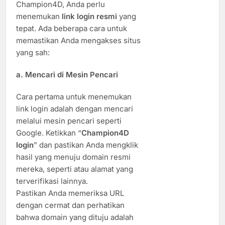
Champion4D, Anda perlu
menemukan
link login resmi
yang
tepat. Ada beberapa cara untuk
memastikan Anda mengakses situs
yang sah:
a. Mencari di Mesin Pencari
Cara pertama untuk menemukan
link login adalah dengan mencari
melalui mesin pencari seperti
Google. Ketikkan “
Champion4D
login
” dan pastikan Anda mengklik
hasil yang menuju domain resmi
mereka, seperti atau alamat yang
terverifikasi lainnya.
Pastikan Anda memeriksa URL
dengan cermat dan perhatikan
bahwa domain yang dituju adalah