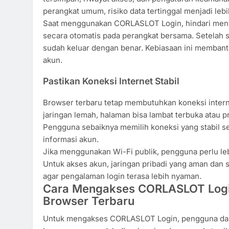
perangkat umum, risiko data tertinggal menjadi lebi
Saat menggunakan CORLASLOT Login, hindari men
secara otomatis pada perangkat bersama. Setelah s
sudah keluar dengan benar. Kebiasaan ini memba
akun.
Pastikan Koneksi Internet Stabil
Browser terbaru tetap membutuhkan koneksi interne
jaringan lemah, halaman bisa lambat terbuka atau pr
Pengguna sebaiknya memilih koneksi yang stabil
informasi akun.
Jika menggunakan Wi-Fi publik, pengguna perlu lebi
Untuk akses akun, jaringan pribadi yang aman dan s
agar pengalaman login terasa lebih nyaman.
Cara Mengakses CORLASLOT Logi
Browser Terbaru
Untuk mengakses CORLASLOT Login, pengguna d