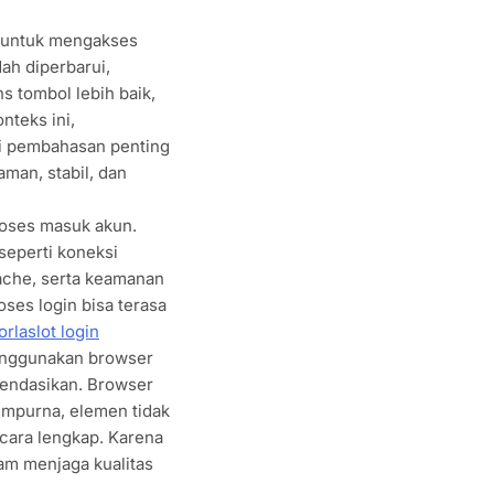
a untuk mengakses
dah diperbarui,
s tombol lebih baik,
nteks ini,
i pembahasan penting
man, stabil, dan
roses masuk akun.
eperti koneksi
cache, serta keamanan
oses login bisa terasa
orlaslot login
enggunakan browser
mendasikan. Browser
empurna, elemen tidak
ecara lengkap. Karena
am menjaga kualitas