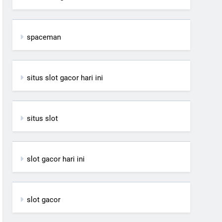
spaceman
situs slot gacor hari ini
situs slot
slot gacor hari ini
slot gacor