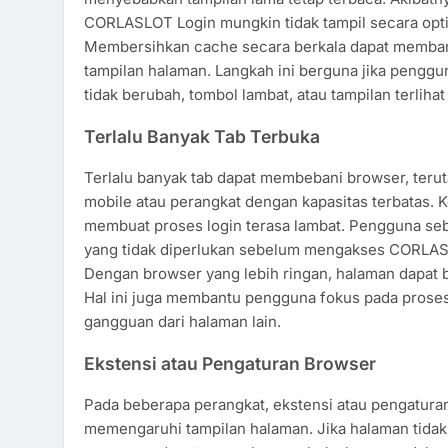
CORLASLOT Login mungkin tidak tampil secara opti
Membersihkan cache secara berkala dapat memba
tampilan halaman. Langkah ini berguna jika pengg
tidak berubah, tombol lambat, atau tampilan terlihat
Terlalu Banyak Tab Terbuka
Terlalu banyak tab dapat membebani browser, teru
mobile atau perangkat dengan kapasitas terbatas. Ko
membuat proses login terasa lambat. Pengguna se
yang tidak diperlukan sebelum mengakses CORLAS
Dengan browser yang lebih ringan, halaman dapat be
Hal ini juga membantu pengguna fokus pada proses
gangguan dari halaman lain.
Ekstensi atau Pengaturan Browser
Pada beberapa perangkat, ekstensi atau pengaturan
memengaruhi tampilan halaman. Jika halaman tidak 