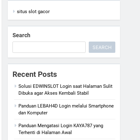
situs slot gacor
Search
SEARCH
Recent Posts
Solusi EDWINSLOT Login saat Halaman Sulit
Dibuka agar Akses Kembali Stabil
Panduan LEBAH4D Login melalui Smartphone
dan Komputer
Panduan Mengatasi Login KAYA787 yang
Terhenti di Halaman Awal