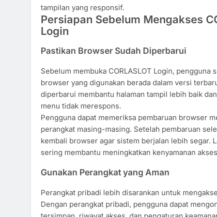
tampilan yang responsif.
Persiapan Sebelum Mengakses 
Login
Pastikan Browser Sudah Diperbarui
Sebelum membuka CORLASLOT Login, pengguna s
browser yang digunakan berada dalam versi terbar
diperbarui membantu halaman tampil lebih baik dan
menu tidak merespons.
Pengguna dapat memeriksa pembaruan browser me
perangkat masing-masing. Setelah pembaruan seles
kembali browser agar sistem berjalan lebih segar. 
sering membantu meningkatkan kenyamanan akses
Gunakan Perangkat yang Aman
Perangkat pribadi lebih disarankan untuk mengakses
Dengan perangkat pribadi, pengguna dapat mengon
tersimpan, riwayat akses, dan pengaturan keaman