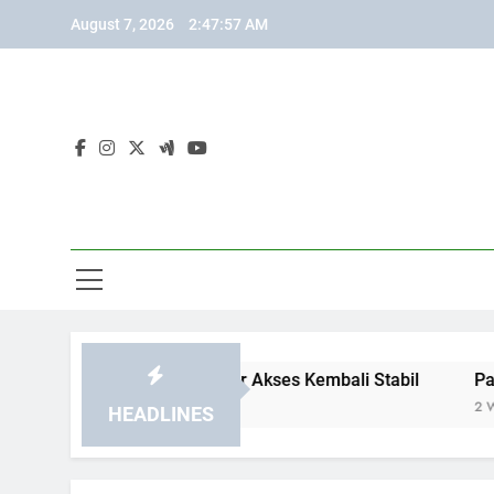
Skip
August 7, 2026
2:47:58 AM
to
content
Bag
Dapatkan T
Sulit Dibuka agar Akses Kembali Stabil
Panduan LEBAH
2 Weeks Ago
HEADLINES