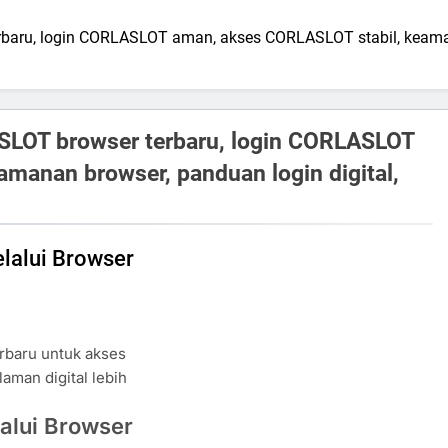
aru, login CORLASLOT aman, akses CORLASLOT stabil, keaman
LOT browser terbaru, login CORLASLOT
manan browser, panduan login digital,
alui Browser
baru untuk akses
laman digital lebih
lui Browser