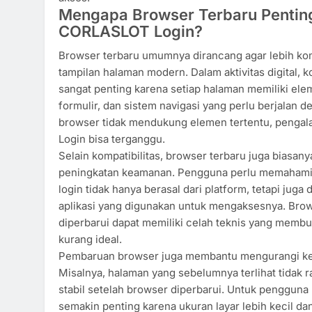
Mengapa Browser Terbaru Pentin
CORLASLOT Login?
Browser terbaru umumnya dirancang agar lebih ko
tampilan halaman modern. Dalam aktivitas digital, ko
sangat penting karena setiap halaman memiliki elem
formulir, dan sistem navigasi yang perlu berjalan d
browser tidak mendukung elemen tertentu, peng
Login bisa terganggu.
Selain kompatibilitas, browser terbaru juga biasa
peningkatan keamanan. Pengguna perlu memaham
login tidak hanya berasal dari platform, tetapi juga
aplikasi yang digunakan untuk mengaksesnya. Brow
diperbarui dapat memiliki celah teknis yang memb
kurang ideal.
Pembaruan browser juga membantu mengurangi ken
Misalnya, halaman yang sebelumnya terlihat tidak ra
stabil setelah browser diperbarui. Untuk pengguna m
semakin penting karena ukuran layar lebih kecil 