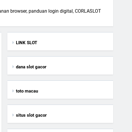
an browser, panduan login digital, CORLASLOT
LINK SLOT
dana slot gacor
toto macau
situs slot gacor